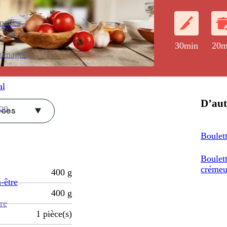
enance
30min
20m
ménager
al
D’aut
ion
èces
Boulett
Boulett
crémeus
400
g
-être
400
g
re
1
pièce(s)