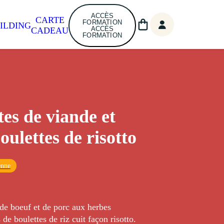
ACCÈS
CARTE
FORMATION
ILDING
ACCÈS
CADEAU
FORMATION
tes de viande et
oulettes de risotto
enne
de boeuf et de porc aux herbes
e boulettes de riz cuit façon risotto.