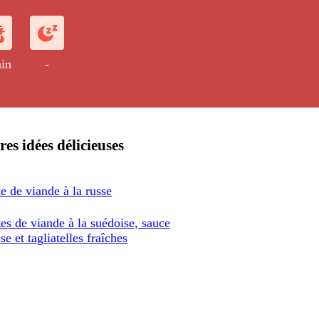
in
-
res idées délicieuses
e de viande à la russe
es de viande à la suédoise, sauce
e et tagliatelles fraîches