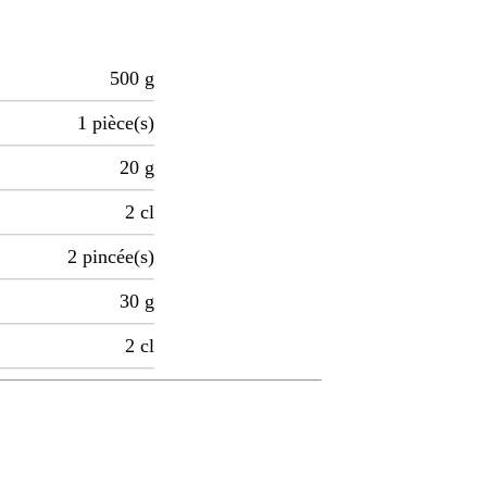
500
g
1
pièce(s)
20
g
2
cl
2
pincée(s)
30
g
2
cl