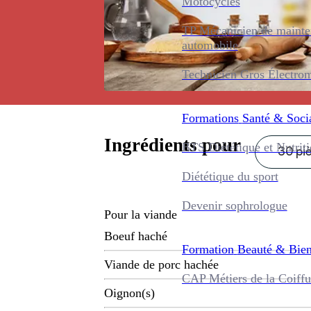
Motocycles
TP Mécanicien de maint
automobile
Technicien Gros Électro
Formations
Santé & Soci
Ingrédients pour
BTS Diététique et Nutrit
30 pi
Diététique du sport
Devenir sophrologue
Pour la viande
Boeuf haché
Formation
Beauté & Bien
Viande de porc hachée
CAP Métiers de la Coiffu
Oignon(s)