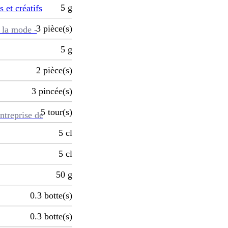
5
g
s et créatifs
3
pièce(s)
 la mode -
5
g
2
pièce(s)
3
pincée(s)
5
tour(s)
ntreprise de
5
cl
5
cl
50
g
0.3
botte(s)
0.3
botte(s)