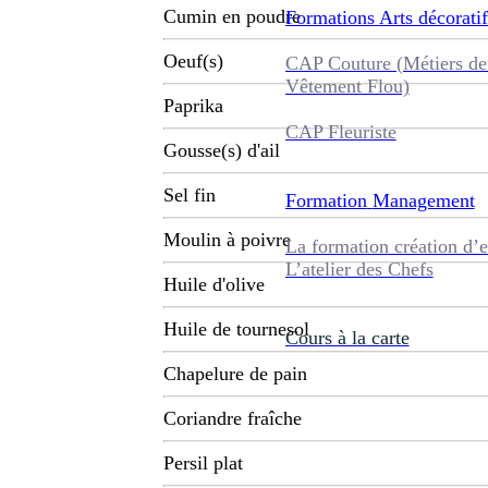
Cumin en poudre
Formations
Arts décoratif
Oeuf(s)
CAP Couture (Métiers de
Vêtement Flou)
Paprika
CAP Fleuriste
Gousse(s) d'ail
Sel fin
Formation
Management
Moulin à poivre
La formation création d’e
L’atelier des Chefs
Huile d'olive
Huile de tournesol
Cours à la carte
Chapelure de pain
Coriandre fraîche
Persil plat