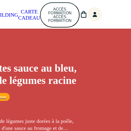
ACCÈS
CARTE
FORMATION
ILDING
ACCÈS
CADEAU
FORMATION
tes sauce au bleu,
de légumes racine
enne
de légumes juste dorées à la poêle,
d'une sauce au fromage et de