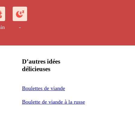
s cuits à couvert dans un bouillon de
in
-
D’autres idées
délicieuses
Boulettes de viande
Boulette de viande à la russe