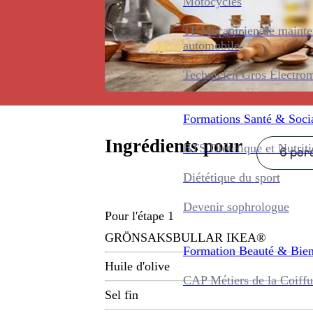
Motocycles
TP Mécanicien de maint
automobile
Technicien Gros Électro
Formations
Santé & Soci
Ingrédients pour
BTS Diététique et Nutrit
6 pers
Diététique du sport
Devenir sophrologue
Pour l'étape 1
GRÖNSAKSBULLAR IKEA®
Formation
Beauté & Bien
Huile d'olive
CAP Métiers de la Coiffu
Sel fin