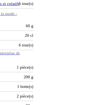
6
tour(s)
s et créatifs
 la mode -
60
g
20
cl
6
tour(s)
ntreprise de
1
pièce(s)
200
g
1
botte(s)
2
pièce(s)