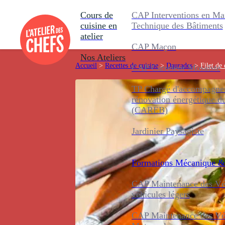
Cours de
CAP Interventions en Ma
cuisine en
Technique des Bâtiments
atelier
CAP Maçon
Nos Ateliers
Accueil
>
Recettes de cuisine
>
Daurades
>
Filet de
CAP Carreleur Mosaïste
TP Chargé d'accompagnem
rénovation énergétique d
(CAREB)
Jardinier Paysagiste
Formations
Mécanique &
CAP Maintenance des Véh
véhicules légers
CAP Maintenance des Véh