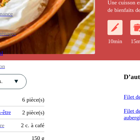
Une cuisson e
de bienfaits d
enance
saveur anisées
ménager
10min
15m
al
ion
D’aut
.
Filet d
6
pièce(s)
Filet d
-être
2
pièce(s)
aubergi
re
2
c. à café
150
g