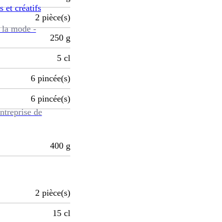
s et créatifs
2
pièce(s)
 la mode -
250
g
5
cl
6
pincée(s)
6
pincée(s)
ntreprise de
400
g
2
pièce(s)
15
cl