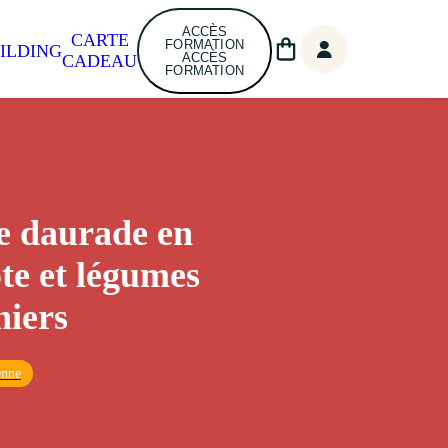
ACCÈS
CARTE
FORMATION
ILDING
ACCÈS
CADEAU
FORMATION
de daurade en
ote et légumes
niers
enne