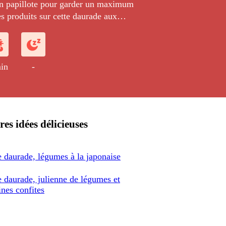
n papillote pour garder un maximum
es produits sur cette daurade aux
 servie avec un beurre blanc.
in
-
res idées délicieuses
e daurade, légumes à la japonaise
e daurade, julienne de légumes et
nes confites