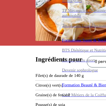
Motocycles
TP Mécanicien de maint
automobile
Technicien Gros Électro
Formations
Santé & Soci
BTS Diététique et Nutrit
Ingrédients pour
Diététique du sport
6 pers
Devenir sophrologue
Filet(s) de daurade de 140 g
Formation
Beauté & Bien
Citron(s) vert(s)
CAP Métiers de la Coiffu
Graine(s) de fenouil
Pousse(s) de soja