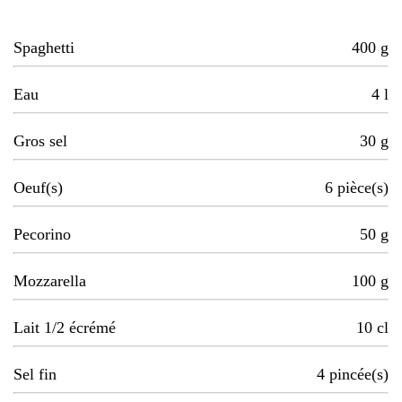
Spaghetti
400
g
Eau
4
l
Gros sel
30
g
Oeuf(s)
6
pièce(s)
Pecorino
50
g
Mozzarella
100
g
Lait 1/2 écrémé
10
cl
Sel fin
4
pincée(s)