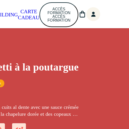
ACCÈS
CARTE
FORMATION
ILDING
ACCÈS
CADEAU
FORMATION
tti à la poutargue
e
 cuits al dente avec une sauce crémée
 la chapelure dorée et des copeaux de
ufs de mulet séchés).