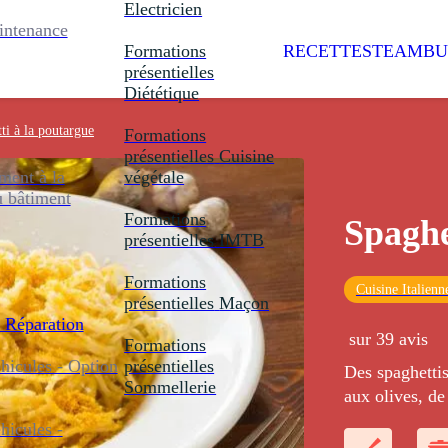
Electricien
intenance
Formations
RECETTES
TEAMBU
présentielles
Diététique
ti à la poutargue
Formations
présentielles
Cuisine
ent à la
végétale
u bâtiment
Formations
Spaghe
présentielles
IMTB
Formations
Cuisine Italienn
présentielles
Maçon
 Réparation
sur 39 avis
Formations
icules - Option
présentielles
Des spaghettis
Sommellerie
aux olives, de
poutargue (oe
icules -