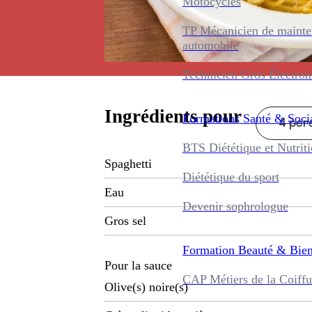
Motocycles
TP Mécanicien de maint
automobile
Technicien Gros Électro
Ingrédients pour
Formations
Santé & Soci
4 pers
BTS Diététique et Nutrit
Spaghetti
Diététique du sport
Eau
Devenir sophrologue
Gros sel
Formation
Beauté & Bien
Pour la sauce
CAP Métiers de la Coiffu
Olive(s) noire(s)