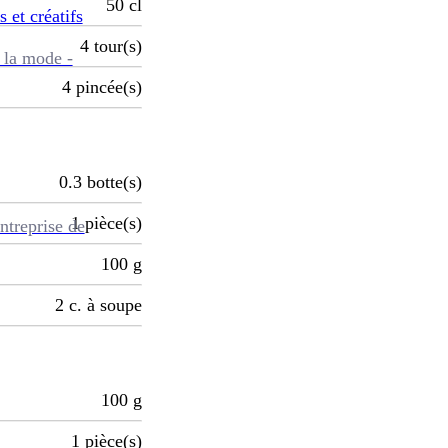
50
cl
s et créatifs
4
tour(s)
 la mode -
4
pincée(s)
0.3
botte(s)
1
pièce(s)
ntreprise de
100
g
2
c. à soupe
100
g
1
pièce(s)