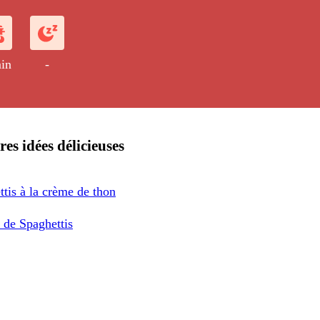
in
-
res idées délicieuses
tis à la crème de thon
a de Spaghettis