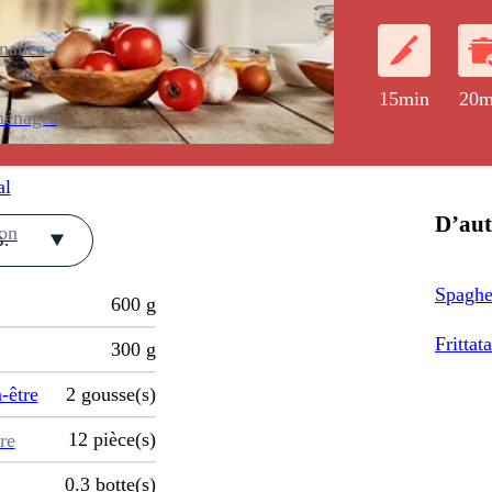
enance
15min
20m
ménager
al
D’aut
ion
.
Spaghet
600
g
Frittat
300
g
-être
2
gousse(s)
12
pièce(s)
re
0.3
botte(s)