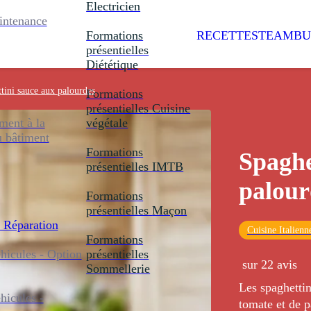
Electricien
intenance
Formations
RECETTES
TEAMBU
présentielles
Diététique
tini sauce aux palourdes
Formations
présentielles
Cuisine
ent à la
végétale
u bâtiment
Formations
Spaghe
présentielles
IMTB
palour
Formations
présentielles
Maçon
 Réparation
Cuisine Italienn
Formations
icules - Option
présentielles
sur 22 avis
Sommellerie
Les spaghetti
icules -
tomate et de p