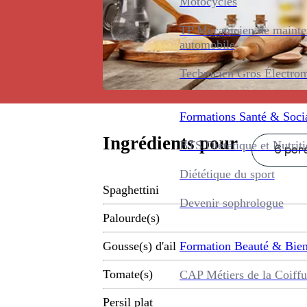
Motocycles
TP Mécanicien de maint
automobile
Technicien Gros Électro
Formations
Santé & Soci
Ingrédients pour
BTS Diététique et Nutrit
6 pers
Diététique du sport
Spaghettini
Devenir sophrologue
Palourde(s)
Formation
Beauté & Bien
Gousse(s) d'ail
Tomate(s)
CAP Métiers de la Coiffu
Persil plat