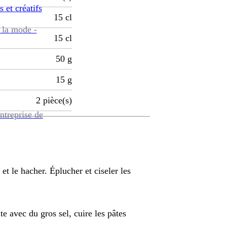
s et créatifs
15
cl
 la mode -
15
cl
50
g
15
g
2
pièce(s)
ntreprise de
l et le hacher. Éplucher et ciseler les
e avec du gros sel, cuire les pâtes