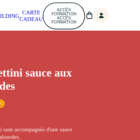
ACCÈS
CARTE
FORMATION
ILDING
ACCÈS
CADEAU
FORMATION
ttini sauce aux
des
e
ni sont accompagnés d'une sauce
alourdes.