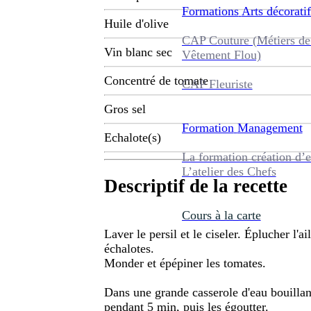
Formations
Arts décoratif
Huile d'olive
CAP Couture (Métiers de
Vin blanc sec
Vêtement Flou)
Concentré de tomate
CAP Fleuriste
Gros sel
Formation
Management
Echalote(s)
La formation création d’e
L’atelier des Chefs
Descriptif de la recette
Cours à la carte
Laver le persil et le ciseler. Éplucher l'ai
échalotes.
Monder et épépiner les tomates.
Dans une grande casserole d'eau bouillant
pendant 5 min, puis les égoutter.