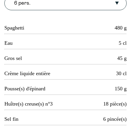
6 pers.
Spaghetti
480
g
Eau
5
cl
Gros sel
45
g
Crème liquide entière
30
cl
Pousse(s) d'épinard
150
g
Huître(s) creuse(s) n°3
18
pièce(s)
Sel fin
6
pincée(s)