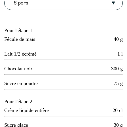
6 pers.
Pour l'étape 1
Fécule de maïs
40
g
Lait 1/2 écrémé
1
l
Chocolat noir
300
g
Sucre en poudre
75
g
Pour l'étape 2
Crème liquide entière
20
cl
Sucre glace
30
g