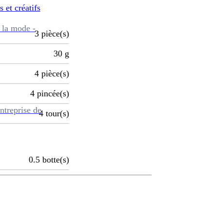
s et créatifs
 la mode -
3
pièce(s)
30
g
4
pièce(s)
4
pincée(s)
ntreprise de
4
tour(s)
0.5
botte(s)