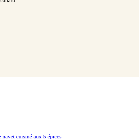
 canard
.
e navet cuisiné aux 5 épices