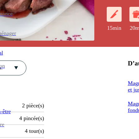
enance
15min
20m
ménager
al
D’au
ion
.
Magr
et j
Magr
2
pièce(s)
fond
-être
4
pincée(s)
re
4
tour(s)