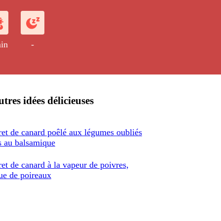
in
-
tres idées délicieuses
et de canard poêlé aux légumes oubliés
us au balsamique
et de canard à la vapeur de poivres,
ue de poireaux