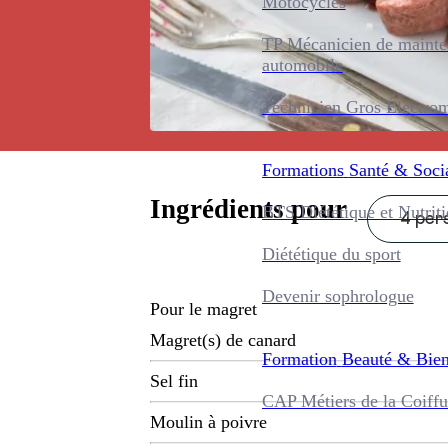
Motocycles
TP Mécanicien de maint
automobile
Technicien Gros Électro
Formations
Santé & Soci
Ingrédients pour
BTS Diététique et Nutrit
4 pers
Diététique du sport
Devenir sophrologue
Pour le magret
Magret(s) de canard
Formation
Beauté & Bien
Sel fin
CAP Métiers de la Coiffu
Moulin à poivre