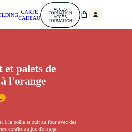
ACCÈS
CARTE
FORMATION
ILDING
ACCÈS
CADEAU
FORMATION
 et palets de
 à l'orange
se
i à la poêle et cuit au four avec des
ets confits au jus d'orange.