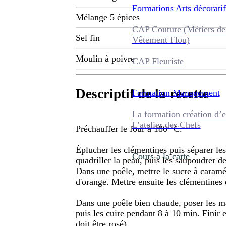
Formations
Arts décoratif
Mélange 5 épices
CAP Couture (Métiers de
Sel fin
Vêtement Flou)
Moulin à poivre
CAP Fleuriste
Descriptif de la recette
Formation
Management
La formation création d’e
L’atelier des Chefs
Préchauffer le four à 180 °C.
Éplucher les clémentines puis séparer les
Cours à la carte
quadriller la peau, puis les saupoudrer de
Dans une poêle, mettre le sucre à caraméli
d'orange. Mettre ensuite les clémentines 
Dans une poêle bien chaude, poser les mag
puis les cuire pendant 8 à 10 min. Finir 
doit être rosé).