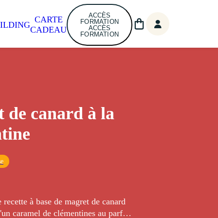
ACCÈS
CARTE
FORMATION
ILDING
ACCÈS
CADEAU
FORMATION
 de canard à la
tine
se
 recette à base de magret de canard
un caramel de clémentines au parfum