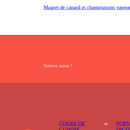
Magret de canard et champignons vapeur
Suivez nous !
COURS DE
FORM
CUISINE
DIGI