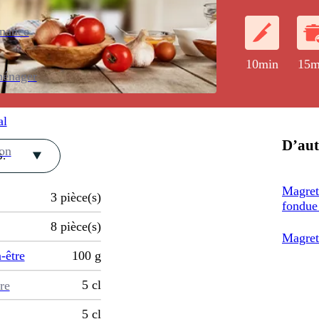
d'épices.
enance
10min
15m
ménager
al
D’aut
ion
.
Magret 
3
pièce(s)
fondue
8
pièce(s)
Magret 
-être
100
g
5
cl
re
5
cl