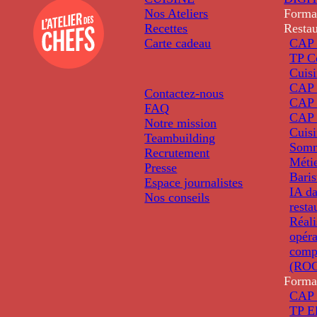
Nos Ateliers
Forma
Recettes
Restau
Carte cadeau
CAP 
TP C
Cuis
CAP P
Contactez-nous
CAP 
FAQ
CAP 
Notre mission
Cuis
Teambuilding
Somm
Recrutement
Métie
Presse
Baris
Espace journalistes
IA da
Nos conseils
resta
Réali
opéra
comp
(ROC
Forma
CAP 
TP El