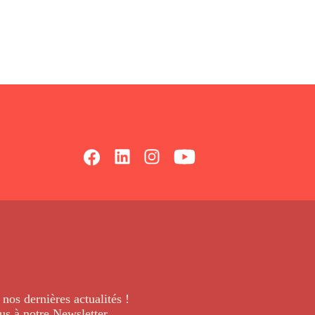
 nos dernières
actualités !
us à notre Newsletter
.