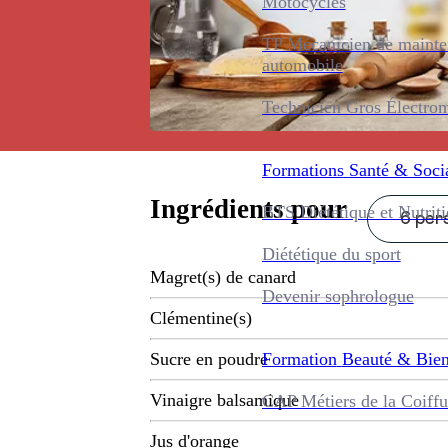
Motocycles
TP Mécanicien de maint
automobile
Technicien Gros Électro
Formations
Santé & Soci
Ingrédients pour
BTS Diététique et Nutrit
6 pers
Diététique du sport
Magret(s) de canard
Devenir sophrologue
Clémentine(s)
Formation
Beauté & Bien
Sucre en poudre
Vinaigre balsamique
CAP Métiers de la Coiffu
Jus d'orange