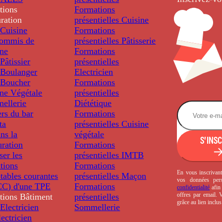
tions
Formations
ration
présentielles
Cuisine
Cuisine
Formations
ommis de
présentielles
Pâtisserie
ine
Formations
âtissier
présentielles
Boulanger
Electricien
Boucher
Formations
ine Végétale
présentielles
ellerie
Diététique
rs du bar
Formations
ta
présentielles
Cuisine
ns la
végétale
S'INS
uration
Formations
ser les
présentielles
IMTB
tions
Formations
En vous inscrivant
tables courantes
présentielles
Maçon
vos données per
C) d'une TPE
Formations
confidentialité
afin 
offres par email.
tions
Bâtiment
présentielles
grâce au lien inclu
Electricien
Sommellerie
ectricien