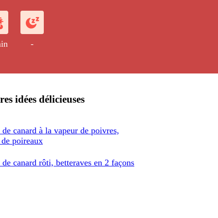
in
-
res idées délicieuses
de canard à la vapeur de poivres,
 de poireaux
de canard rôti, betteraves en 2 façons