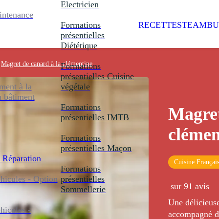
Electricien
intenance
Formations
RECETTES
TEAMBU
présentielles
Diététique
Magret de canard à la clémentine
Formations
présentielles
Cuisine
ent à la
végétale
u bâtiment
Formations
Magret
présentielles
IMTB
clémen
Formations
présentielles
Maçon
 Réparation
Cuisine Françai
Formations
icules - Option
présentielles
sur 91 avis
Sommellerie
Une délicieuse
icules -
accompagné d'