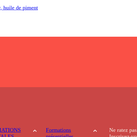
, huile de piment
ATIONS
Formations
Ne ratez pas
TALES
présentielles
Inscrivez-vo