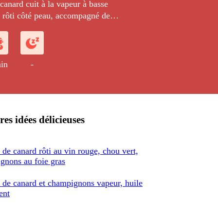
anard cuit à la vapeur à basse
t rôti côté peau, accompagné de
 Paris cuits eux aussi à la vapeur et
huile au piment.
in
-
res idées délicieuses
de canard rôti au vin rouge, chou vert,
gnons au foie gras
 de canard et champignons vapeur, huile
ent