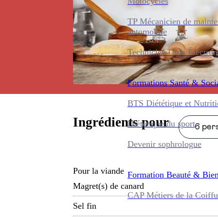
Motocycles
TP Mécanicien de maint
automobile
Technicien Gros Électro
Formations
Santé & Soci
BTS Diététique et Nutrit
Ingrédients pour
Diététique du sport
6 pers
Devenir sophrologue
Pour la viande
Formation
Beauté & Bien
Magret(s) de canard
CAP Métiers de la Coiffu
Sel fin