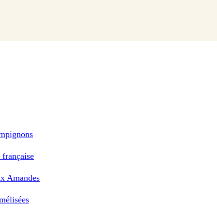
ampignons
a française
aux Amandes
mélisées