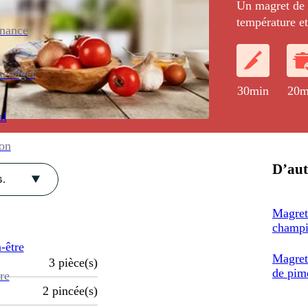
Un magret de c
température e
enance
champignons de
assaisonnés d'
ménager
30min
20m
al
ion
D’aut
.
Magret 
champi
-être
Magret
3
pièce(s)
de pim
re
2
pincée(s)