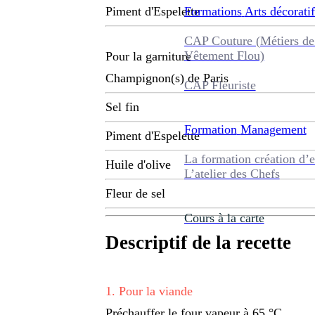
Formations
Arts décoratif
Piment d'Espelette
CAP Couture (Métiers de
Vêtement Flou)
Pour la garniture
Champignon(s) de Paris
CAP Fleuriste
Sel fin
Formation
Management
Piment d'Espelette
La formation création d’e
Huile d'olive
L’atelier des Chefs
Fleur de sel
Cours à la carte
Descriptif de la recette
1
.
Pour la viande
Préchauffer le four vapeur à 65 °C.