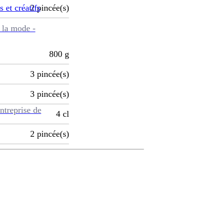
s et créatifs
2
pincée(s)
 la mode -
800
g
3
pincée(s)
3
pincée(s)
ntreprise de
4
cl
2
pincée(s)