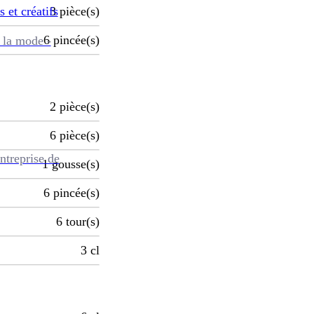
s et créatifs
3
pièce(s)
6
pincée(s)
 la mode -
2
pièce(s)
6
pièce(s)
ntreprise de
1
gousse(s)
6
pincée(s)
6
tour(s)
3
cl