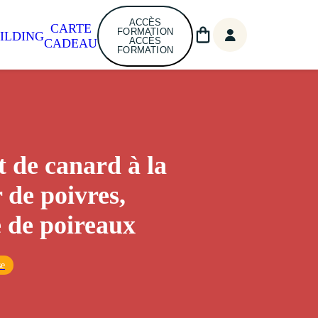
ACCÈS
CARTE
FORMATION
ILDING
ACCÈS
CADEAU
FORMATION
 de canard à la
 de poivres,
 de poireaux
se