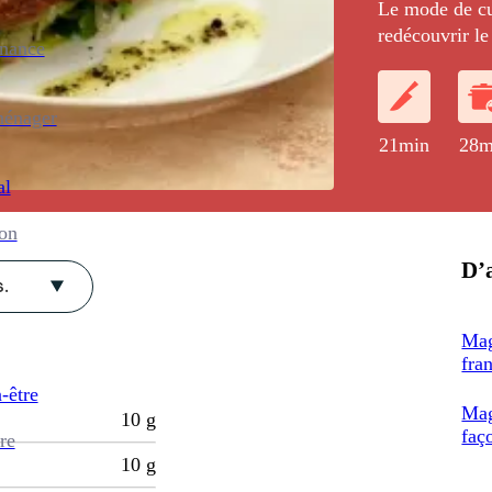
Le mode de cu
redécouvrir le
enance
cuisson parfai
ménager
21min
28m
al
ion
D’a
.
Mag
fra
-être
Mag
10
g
faç
re
10
g