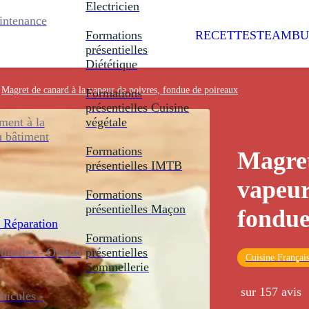
Electricien
intenance
Formations
RECETTES
TEAMBU
présentielles
Diététique
Magret de canard à la vapeur de poivres, fondue de poireaux
Formations
présentielles
Cuisine
ent à la
végétale
u bâtiment
Formations
Magret
présentielles
IMTB
vapeur
Formations
présentielles
Maçon
fondue
 Réparation
Formations
icules - Option
présentielles
Cuisine Françai
Sommellerie
sur 157 avis
icules -