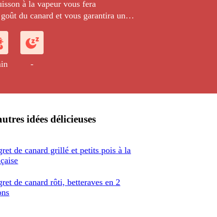
isson à la vapeur vous fera
 goût du canard et vous garantira une
te.
in
-
utres idées délicieuses
ret de canard grillé et petits pois à la
nçaise
ret de canard rôti, betteraves en 2
ons