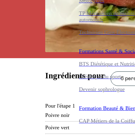
Motocycles
TP Mécanicien de maint
automobile
Technicien Gros Électro
Formations
Santé & Soci
BTS Diététique et Nutrit
Ingrédients pour
Diététique du sport
6 pers
Devenir sophrologue
Pour l'étape 1
Formation
Beauté & Bien
Poivre noir
CAP Métiers de la Coiffu
Poivre vert