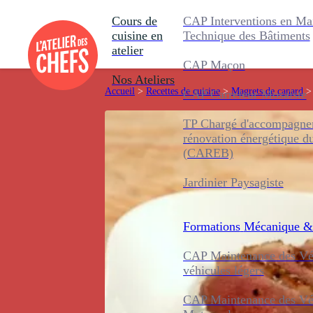
Cours de
CAP Interventions en Ma
cuisine en
Technique des Bâtiments
atelier
CAP Maçon
Nos Ateliers
Accueil
>
Recettes de cuisine
>
Magrets de canard
>
CAP Carreleur Mosaïste
TP Chargé d'accompagnem
rénovation énergétique d
(CAREB)
Jardinier Paysagiste
Formations
Mécanique &
CAP Maintenance des Véh
véhicules légers
CAP Maintenance des Véh