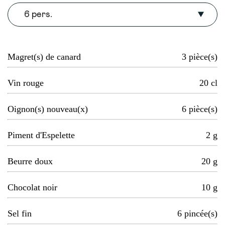
6 pers.
Magret(s) de canard
3
pièce(s)
Vin rouge
20
cl
Oignon(s) nouveau(x)
6
pièce(s)
Piment d'Espelette
2
g
Beurre doux
20
g
Chocolat noir
10
g
Sel fin
6
pincée(s)