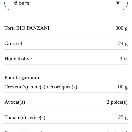
6 pers.
Torti BIO PANZANI
300
g
Gros sel
24
g
Huile d'olive
3
cl
Pour la garniture
Crevette(s) cuite(s) décortiquée(s)
100
g
Avocat(s)
2
pièce(s)
Tomate(s) cerise(s)
125
g