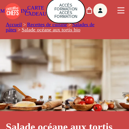
ACCÈS
CARTE
FORMATION
AMBUILDING
ACCÈS
CADEAU
FORMATION
Accueil
>
Recettes de cuisine
>
Salades de
pâtes
>
Salade océane aux tortis bio
Salade océane aux tortis