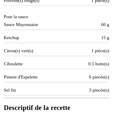
Poivron(s) rouge(s)
1
pièce(s)
Pour la sauce
Sauce Mayonnaise
60
g
Ketchup
15
g
Citron(s) vert(s)
1
pièce(s)
Ciboulette
0.5
botte(s)
Piment d'Espelette
6
pincée(s)
Sel fin
3
pincée(s)
Descriptif de la recette