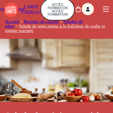
ACCÈS
CARTE
FORMATION
AMBUILDING
ACCÈS
CADEAU
FORMATION
Accueil
>
Recettes de cuisine
>
Salades de
pâtes
>
Salade de mini penne à la fraîcheur de crabe et
tomate marinée