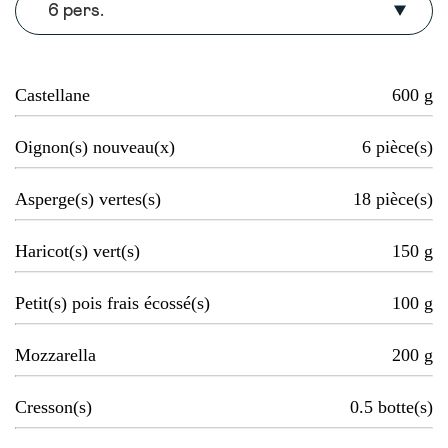
6 pers.
Castellane
600
g
Oignon(s) nouveau(x)
6
pièce(s)
Asperge(s) vertes(s)
18
pièce(s)
Haricot(s) vert(s)
150
g
Petit(s) pois frais écossé(s)
100
g
Mozzarella
200
g
Cresson(s)
0.5
botte(s)