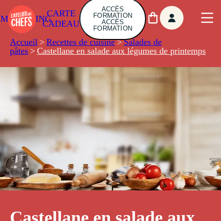
ACCÈS
CARTE
FORMATION
AMBUILDING
ACCÈS
CADEAU
FORMATION
Accueil
>
Recettes de cuisine
>
Salades de
pâtes
>
Castellane en salade aux légumes de printemps
Castellane en salade aux