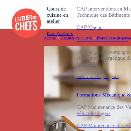
Cours de
CAP Interventions en Ma
cuisine en
Technique des Bâtiments
atelier
CAP Maçon
Nos Ateliers
Accueil
>
Recettes de cuisine
>
Plats à base de poiss
CAP Carreleur Mosaïste
TP Chargé d'accompagnem
rénovation énergétique d
(CAREB)
Jardinier Paysagiste
Formations
Mécanique &
CAP Maintenance des Véh
véhicules légers
CAP Maintenance des Véh