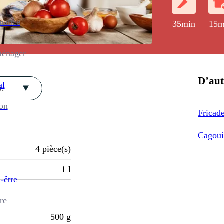
enance
35min
15m
ménager
D’aut
al
.
ion
Fricade
Cagouil
4
pièce(s)
1
l
-être
re
500
g