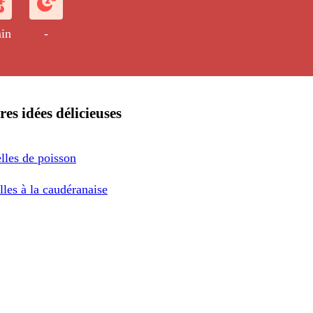
in
-
res idées délicieuses
lles de poisson
les à la caudéranaise