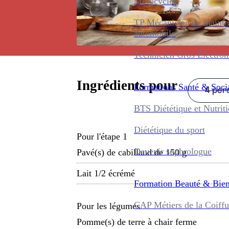
Motocycles
TP Mécanicien de maint
automobile
Technicien Gros Électro
Ingrédients pour
Formations
Santé & Soci
4 pers
BTS Diététique et Nutrit
Diététique du sport
Pour l'étape 1
Devenir sophrologue
Pavé(s) de cabillaud de 150 g
Lait 1/2 écrémé
Formation
Beauté & Bien
CAP Métiers de la Coiffu
Pour les légumes
Pomme(s) de terre à chair ferme