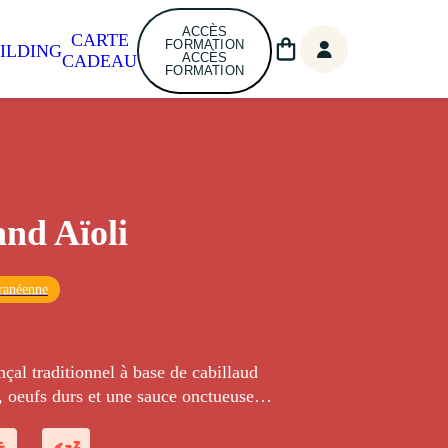
ACCÈS
CARTE
FORMATION
ILDING
ACCÈS
CADEAU
FORMATION
nd Aïoli
ranéenne
çal traditionnel à base de cabillaud
, oeufs durs et une sauce onctueuse