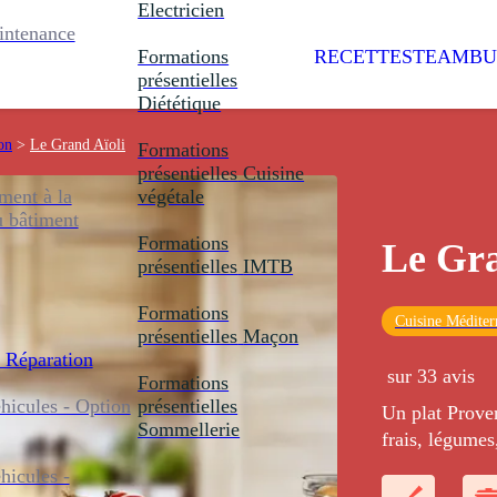
Electricien
intenance
Formations
RECETTES
TEAMBU
présentielles
Diététique
on
>
Le Grand Aïoli
Formations
présentielles
Cuisine
ent à la
végétale
u bâtiment
Formations
Le Gra
présentielles
IMTB
Formations
Cuisine Méditer
présentielles
Maçon
 Réparation
sur 33 avis
Formations
icules - Option
présentielles
Un plat Proven
Sommellerie
frais, légumes
ailé.
icules -