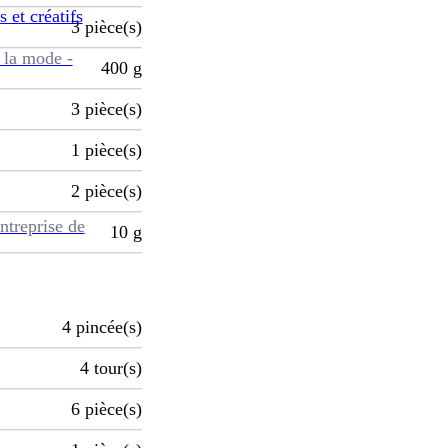
s et créatifs
3
pièce(s)
 la mode -
400
g
3
pièce(s)
1
pièce(s)
2
pièce(s)
ntreprise de
10
g
4
pincée(s)
4
tour(s)
6
pièce(s)