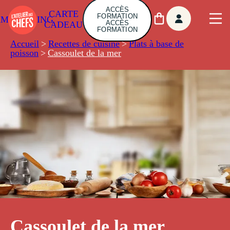
ACCÈS
CARTE
FORMATION
AMBUILDING
ACCÈS
CADEAU
FORMATION
Accueil
>
Recettes de cuisine
>
Plats à base de
poisson
>
Cassoulet de la mer
Cassoulet de la mer