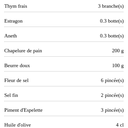
Thym frais
3
branche(s)
Estragon
0.3
botte(s)
Aneth
0.3
botte(s)
Chapelure de pain
200
g
Beurre doux
100
g
Fleur de sel
6
pincée(s)
Sel fin
2
pincée(s)
Piment d'Espelette
3
pincée(s)
Huile d'olive
4
cl