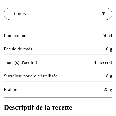
6 pers.
Lait écrémé
50
cl
Fécule de maïs
10
g
Jaune(s) d'oeuf(s)
4
pièce(s)
Sucralose poudre cristallisée
8
g
Praliné
25
g
Descriptif de la recette