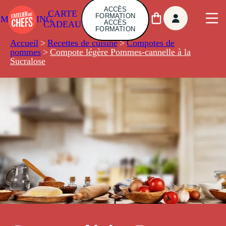
ACCÈS
CARTE
FORMATION
AMBUILDING
ACCÈS
CADEAU
FORMATION
Accueil
>
Recettes de cuisine
>
Compotes de
pommes
>
Compote légère Pommes-cannelle à la
Sucralose