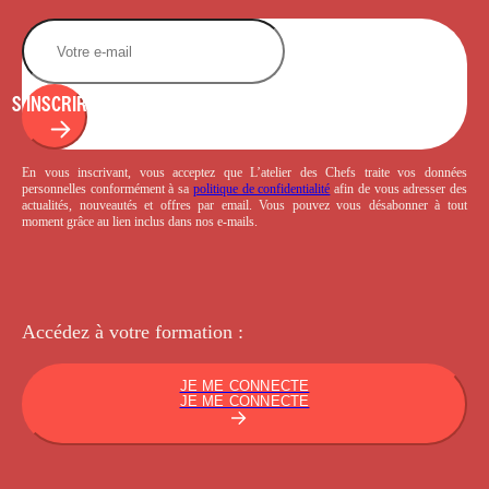
S'INSCRIRE
En vous inscrivant, vous acceptez que L’atelier des Chefs traite vos données
personnelles conformément à sa
politique de confidentialité
afin de vous adresser des
actualités, nouveautés et offres par email. Vous pouvez vous désabonner à tout
moment grâce au lien inclus dans nos e-mails.
Accédez à votre
formation :
JE ME CONNECTE
JE ME CONNECTE