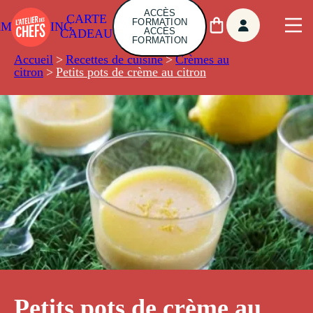
ACCÈS
CARTE
FORMATION
AMBUILDING
ACCÈS
CADEAU
FORMATION
Accueil
>
Recettes de cuisine
>
Crèmes au
citron
>
Petits pots de crème au citron
Petits pots de crème au