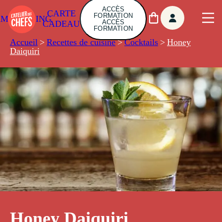
ACCÈS
CARTE
FORMATION
AMBUILDING
ACCÈS
CADEAU
FORMATION
Accueil
>
Recettes de cuisine
>
Cocktails
>
Honey
Daiquiri
Honey Daiquiri