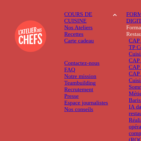
COURS DE
FORM
CUISINE
DIGI
Nos Ateliers
Forma
Recettes
Restau
Carte cadeau
CAP 
TP C
Cuis
CAP P
Contactez-nous
CAP 
FAQ
CAP 
Notre mission
Cuis
Teambuilding
Somm
Recrutement
Métie
Presse
Baris
Espace journalistes
IA da
Nos conseils
resta
Réali
opéra
comp
(ROC