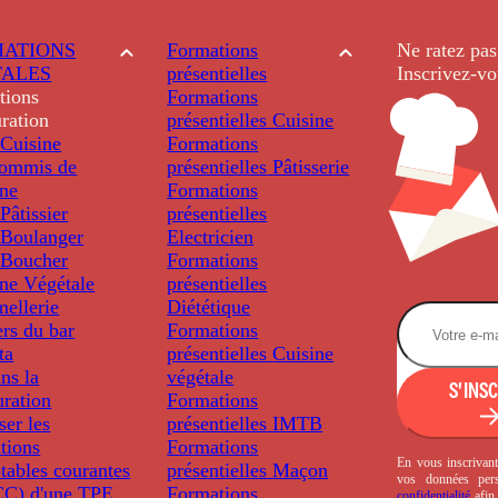
ATIONS
Formations
Ne ratez pas
TALES
présentielles
Inscrivez-vo
tions
Formations
ration
présentielles
Cuisine
Cuisine
Formations
ommis de
présentielles
Pâtisserie
ine
Formations
âtissier
présentielles
Boulanger
Electricien
Boucher
Formations
ine Végétale
présentielles
ellerie
Diététique
rs du bar
Formations
ta
présentielles
Cuisine
ns la
végétale
S'INS
uration
Formations
ser les
présentielles
IMTB
tions
Formations
En vous inscrivant
tables courantes
présentielles
Maçon
vos données per
C) d'une TPE
Formations
confidentialité
afin 