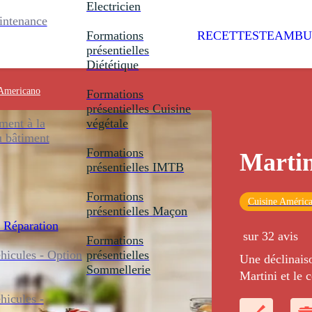
Electricien
intenance
Formations
RECETTES
TEAMBU
présentielles
Diététique
 Americano
Formations
présentielles
Cuisine
ent à la
végétale
u bâtiment
Formations
Marti
présentielles
IMTB
Formations
Cuisine América
présentielles
Maçon
 Réparation
sur 32 avis
Formations
icules - Option
présentielles
Une déclinaiso
Sommellerie
Martini et le 
icules -