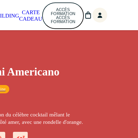
ACCÈS
CARTE
FORMATION
ILDING
ACCÈS
CADEAU
FORMATION
ni Americano
ine
n du célèbre cocktail mêlant le
côté amer, avec une rondelle d'orange.