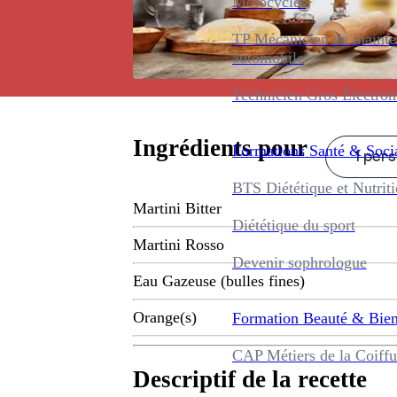
Motocycles
TP Mécanicien de maint
automobile
Technicien Gros Électro
Ingrédients pour
Formations
Santé & Soci
1 pers
BTS Diététique et Nutrit
Martini Bitter
Diététique du sport
Martini Rosso
Devenir sophrologue
Eau Gazeuse (bulles fines)
Orange(s)
Formation
Beauté & Bien
CAP Métiers de la Coiffu
Descriptif de la recette