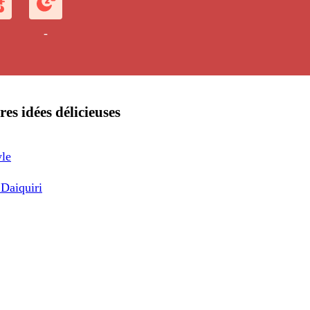
-
res idées délicieuses
yle
Daiquiri