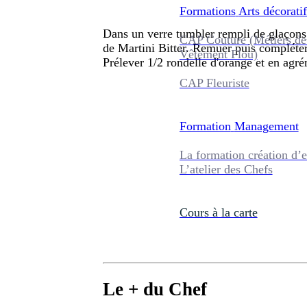
Formations
Arts décoratif
Dans un verre tumbler rempli de glaçons,
CAP Couture (Métiers de
de Martini Bitter. Remuer puis compléter
Vêtement Flou)
Prélever 1/2 rondelle d'orange et en agré
CAP Fleuriste
Formation
Management
La formation création d’e
L’atelier des Chefs
Cours à la carte
Le + du Chef