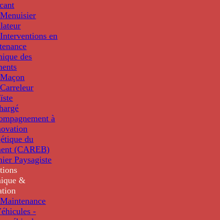
cant
Menuisier
llateur
Interventions en
tenance
nique des
ments
 Maçon
Carreleur
ïste
hargé
compagnement à
novation
étique du
ment (CAREB)
nier Paysagiste
tions
ique &
ation
Maintenance
éhicules -