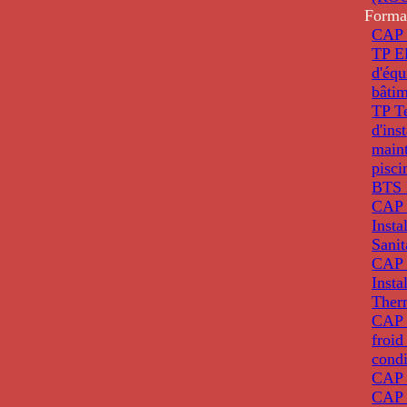
Forma
CAP 
TP El
d'éq
bâti
TP T
d'ins
main
pisci
BTS 
CAP 
Insta
Sanit
CAP 
Insta
Ther
CAP I
froid
condi
CAP 
CAP 