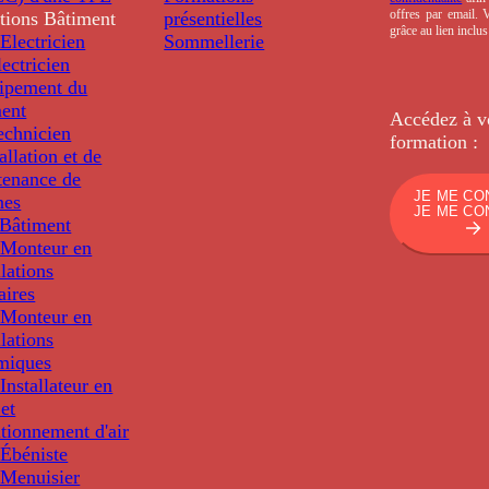
offres par email.
tions
Bâtiment
présentielles
grâce au lien inclu
Electricien
Sommellerie
ectricien
uipement du
ment
Accédez à v
echnicien
formation :
tallation et de
tenance de
JE ME CO
nes
JE ME CO
Bâtiment
Monteur en
llations
aires
Monteur en
llations
miques
nstallateur en
 et
tionnement d'air
Ébéniste
Menuisier