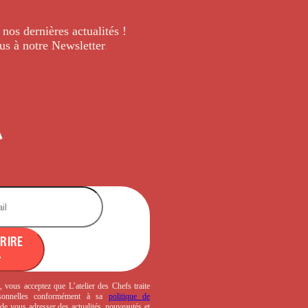
 nos dernières
actualités !
us à notre Newsletter
.
CRIRE
, vous acceptez que L’atelier des Chefs traite
sonnelles conformément à sa
politique de
de vous adresser des actualités, nouveautés et