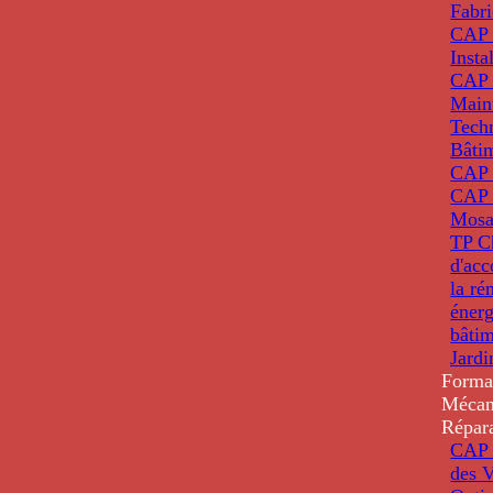
Fabri
CAP 
Insta
CAP 
Main
Tech
Bâti
CAP
CAP 
Mosa
TP C
d'ac
la ré
énerg
bâti
Jardi
Forma
Mécan
Répar
CAP 
des V