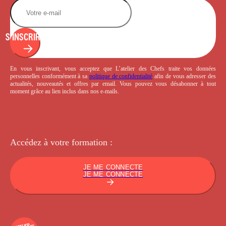
S'INSCRIRE
En vous inscrivant, vous acceptez que L’atelier des Chefs traite vos données
personnelles conformément à sa
politique de confidentialité
afin de vous adresser des
actualités, nouveautés et offres par email. Vous pouvez vous désabonner à tout
moment grâce au lien inclus dans nos e-mails.
Accédez à votre
formation :
JE ME CONNECTE
JE ME CONNECTE