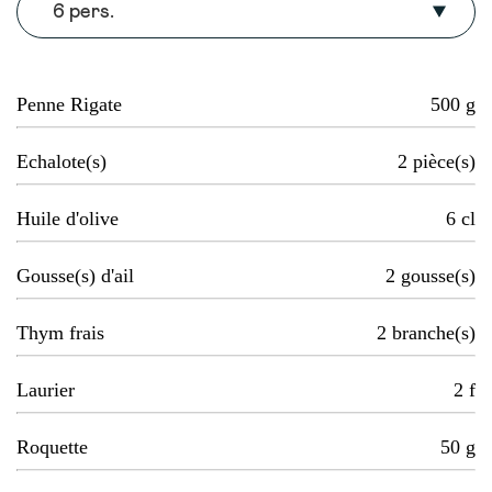
6 pers.
Penne Rigate
500
g
Echalote(s)
2
pièce(s)
Huile d'olive
6
cl
Gousse(s) d'ail
2
gousse(s)
Thym frais
2
branche(s)
Laurier
2
f
Roquette
50
g