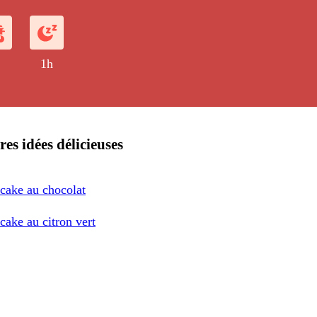
1h
res idées délicieuses
cake au chocolat
cake au citron vert