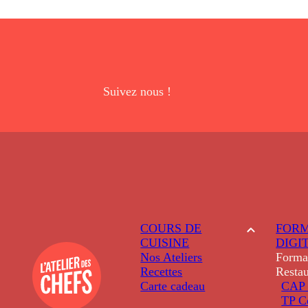
Suivez nous !
COURS DE
FORM
CUISINE
DIGI
Nos Ateliers
Forma
Recettes
Restau
Carte cadeau
CAP 
TP C