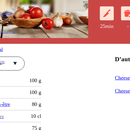
enance
25min
-
ménager
al
D’aut
ion
.
Cheese
100
g
Cheese
100
g
-être
80
g
10
cl
re
75
g