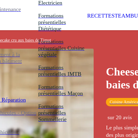
Electricien
intenance
Formations
RECETTES
TEAMBU
présentielles
Diététique
ecake cru aux baies de Timut
Formations
présentielles
Cuisine
ent à la
végétale
u bâtiment
Formations
Cheese
présentielles
IMTB
baies 
Formations
présentielles
Maçon
 Réparation
Cuisine América
Formations
icules - Option
présentielles
sur 20 avis
Sommellerie
Le plus simpl
icules -
des plus origi