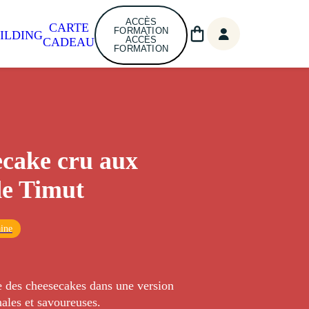
ACCÈS
CARTE
FORMATION
ILDING
ACCÈS
CADEAU
FORMATION
cake cru aux
de Timut
ine
e des cheesecakes dans une version
nales et savoureuses.