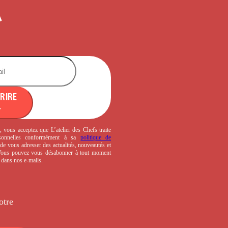
CRIRE
, vous acceptez que L’atelier des Chefs traite
sonnelles conformément à sa
politique de
de vous adresser des actualités, nouveautés et
 Vous pouvez vous désabonner à tout moment
s dans nos e-mails.
otre