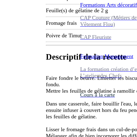
Formations
Arts décoratif
Feuille(s) de gélatine de 2 g
CAP Couture (Métiers de
Fromage frais
Vêtement Flou)
Poivre de Timut
CAP Fleuriste
Descriptif de la recette
Formation
Management
La formation création d’e
L’atelier des Chefs
Faire fondre le beurre. Émietter les bisc
fondu.
Mettre les feuilles de gélatine à ramollir 
Cours à la carte
Dans une casserole, faire bouillir l'eau, l
ensuite infuser à couvert hors du feu pend
les feuilles de gélatine.
Lisser le fromage frais dans un cul-de-po
Mélanger afin de bien incorporer les diff