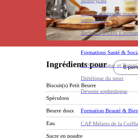
Motocycles
TP Mécanicien de maint
automobile
Technicien Gros Électro
Formations
Santé & Soci
Ingrédients pour
BTS Diététique et Nutrit
6 pers
Diététique du sport
Biscuit(s) Petit Beurre
Devenir sophrologue
Spéculoos
Formation
Beauté & Bien
Beurre doux
Eau
CAP Métiers de la Coiffu
Sucre en poudre