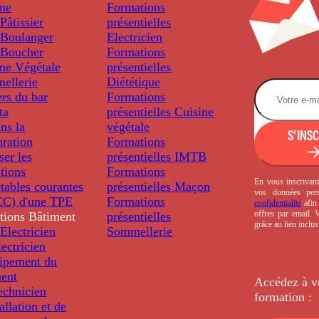
ine
Formations
âtissier
présentielles
Boulanger
Electricien
Boucher
Formations
ine Végétale
présentielles
ellerie
Diététique
rs du bar
Formations
ta
présentielles
Cuisine
ns la
végétale
S'INS
uration
Formations
ser les
présentielles
IMTB
tions
Formations
En vous inscrivant
tables courantes
présentielles
Maçon
vos données per
C) d'une TPE
Formations
confidentialité
afin 
offres par email.
tions
Bâtiment
présentielles
grâce au lien inclu
Electricien
Sommellerie
ectricien
uipement du
ment
Accédez à v
echnicien
formation :
tallation et de