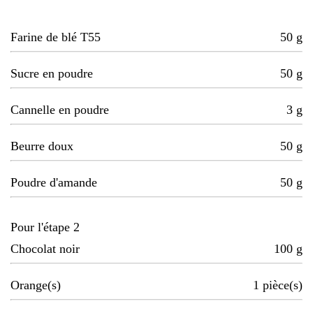
Farine de blé T55
50
g
Sucre en poudre
50
g
Cannelle en poudre
3
g
Beurre doux
50
g
Poudre d'amande
50
g
Pour l'étape 2
Chocolat noir
100
g
Orange(s)
1
pièce(s)