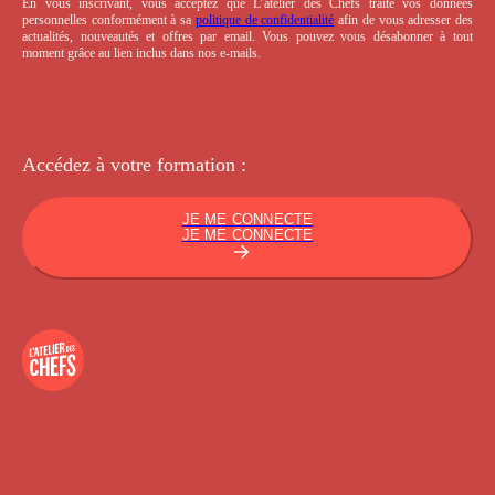
En vous inscrivant, vous acceptez que L’atelier des Chefs traite vos données
personnelles conformément à sa
politique de confidentialité
afin de vous adresser des
actualités, nouveautés et offres par email. Vous pouvez vous désabonner à tout
moment grâce au lien inclus dans nos e-mails.
Accédez à votre
formation :
JE ME CONNECTE
JE ME CONNECTE