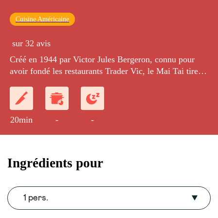
Cuisine Américaine
sur 32 avis
Créé en 1944 par Victor Jules Bergeron, connu pour
avoir fondé les restaurants Trader Vic, le Mai Tai tire
son nom de l'expression tahitienne 'mai tai-roa aé' qui
signifie 'le meilleur du monde' ! Il s’agit d’un des
cocktails phares de la marque Cointreau.
20min
-
-
Ingrédients pour
1 pers.