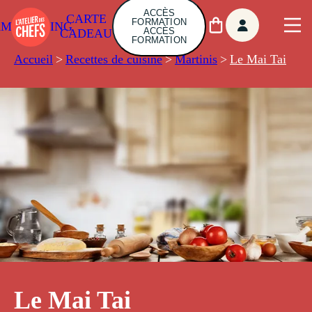
ACCÈS
CARTE
FORMATION
AMBUILDING
ACCÈS
CADEAU
FORMATION
Accueil
>
Recettes de cuisine
>
Martinis
>
Le Mai Tai
Le Mai Tai