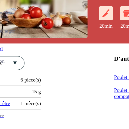
de pain de mie
enance
20min
20m
ménager
al
D’aut
ion
.
Poulet 
6
pièce(s)
Poulet 
15
g
compo
-être
1
pièce(s)
re