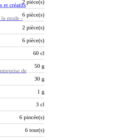
2
pièce(s)
s et créatifs
6
pièce(s)
 la mode -
2
pièce(s)
6
pièce(s)
60
cl
50
g
ntreprise de
30
g
1
g
3
cl
6
pincée(s)
6
tour(s)