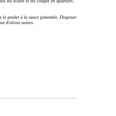
uis les écaler et les couper en quartiers.
is le poulet à la sauce pimentée. Disposer
out d'olives noires.