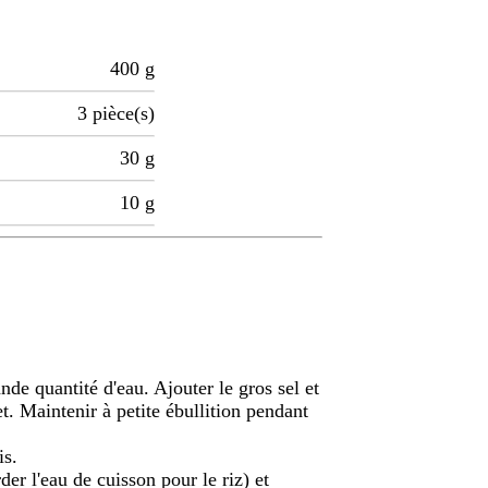
400
g
3
pièce(s)
30
g
10
g
nde quantité d'eau. Ajouter le gros sel et
t. Maintenir à petite ébullition pendant
is.
er l'eau de cuisson pour le riz) et