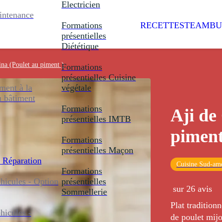
Electricien
intenance
Formations
RECETTES
TEAMBU
présentielles
Diététique
ina (Poulet au piment )
Formations
présentielles
Cuisine
ent à la
végétale
u bâtiment
Formations
Aji de
présentielles
IMTB
piment
Formations
présentielles
Maçon
 Réparation
Cuisine Sud-amé
Formations
icules - Option
présentielles
sur 26 avis
Sommellerie
Plat tradition
icules -
de poulet mijo