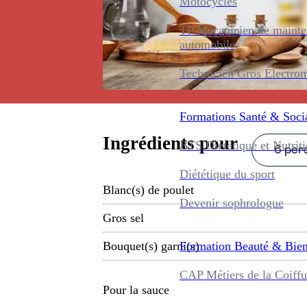
Motocycles
TP Mécanicien de maint
automobile
Technicien Gros Électro
Formations
Santé & Soci
Ingrédients pour
BTS Diététique et Nutrit
6 pers
Diététique du sport
Blanc(s) de poulet
Devenir sophrologue
Gros sel
Formation
Beauté & Bien
Bouquet(s) garni(s)
CAP Métiers de la Coiffu
Pour la sauce