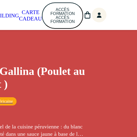
ACCÈS
CARTE
FORMATION
ILDING
ACCÈS
CADEAU
FORMATION
 Gallina (Poulet au
 )
ricaine
nel de la cuisine péruvienne : du blanc
té dans une sauce jaune à base de lait,