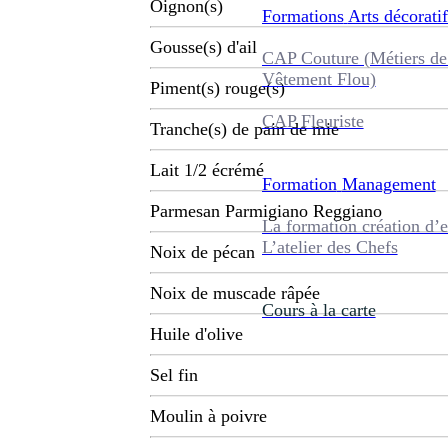
Oignon(s)
Formations
Arts décoratif
Gousse(s) d'ail
CAP Couture (Métiers de
Vêtement Flou)
Piment(s) rouge(s)
CAP Fleuriste
Tranche(s) de pain de mie
Lait 1/2 écrémé
Formation
Management
Parmesan Parmigiano Reggiano
La formation création d’e
L’atelier des Chefs
Noix de pécan
Noix de muscade râpée
Cours à la carte
Huile d'olive
Sel fin
Moulin à poivre