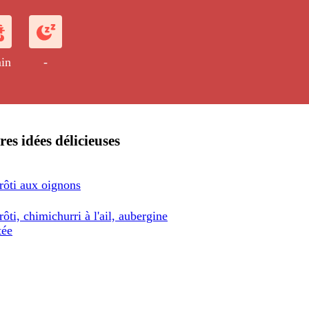
 et de piment.
in
-
res idées délicieuses
rôti aux oignons
rôti, chimichurri à l'ail, aubergine
tée