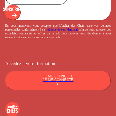
S'INSCRIRE
En vous inscrivant, vous acceptez que L’atelier des Chefs traite vos données
personnelles conformément à sa
politique de confidentialité
afin de vous adresser des
actualités, nouveautés et offres par email. Vous pouvez vous désabonner à tout
moment grâce au lien inclus dans nos e-mails.
Accédez à votre
formation :
JE ME CONNECTE
JE ME CONNECTE