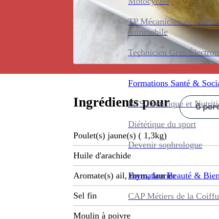
Motocycles
TP Mécanicien de maint
automobile
Technicien Gros Électro
Formations
Santé & Soci
Ingrédients pour
BTS Diététique et Nutrit
6 pers
Diététique du sport
Poulet(s) jaune(s) ( 1,3kg)
Devenir sophrologue
Huile d'arachide
Formation
Beauté & Bien
Aromate(s) ail, thym, laurier
Sel fin
CAP Métiers de la Coiffu
Moulin à poivre