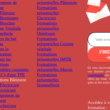
ommis de
présentielles
Pâtisserie
ine
Formations
âtissier
présentielles
Boulanger
Electricien
Boucher
Formations
ine Végétale
présentielles
ellerie
Diététique
rs du bar
Formations
ta
présentielles
Cuisine
ns la
végétale
S'INS
uration
Formations
ser les
présentielles
IMTB
tions
Formations
En vous inscrivant
tables courantes
présentielles
Maçon
vos données per
C) d'une TPE
Formations
confidentialité
afin 
offres par email.
tions
Bâtiment
présentielles
grâce au lien inclu
Electricien
Sommellerie
ectricien
uipement du
ment
Accédez à v
echnicien
formation :