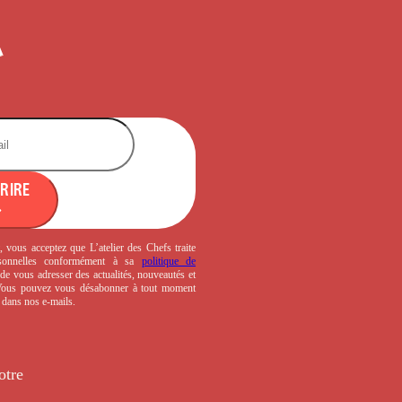
CRIRE
, vous acceptez que L’atelier des Chefs traite
sonnelles conformément à sa
politique de
de vous adresser des actualités, nouveautés et
 Vous pouvez vous désabonner à tout moment
s dans nos e-mails.
otre