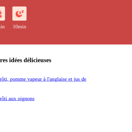
in
10min
res idées délicieuses
rôti, pomme vapeur à l'anglaise et jus de
rôti aux oignons