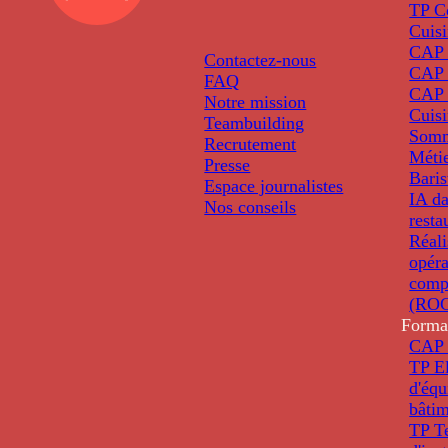
TP C
Cuis
CAP P
Contactez-nous
CAP 
FAQ
CAP 
Notre mission
Cuis
Teambuilding
Somm
Recrutement
Métie
Presse
Baris
Espace journalistes
IA da
Nos conseils
resta
Réali
opéra
comp
(ROC
Forma
CAP 
TP El
d'éq
bâti
TP T