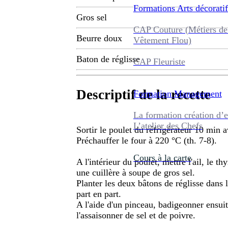
Formations
Arts décoratif
Gros sel
CAP Couture (Métiers de
Beurre doux
Vêtement Flou)
Baton de réglisse
CAP Fleuriste
Descriptif de la recette
Formation
Management
La formation création d’e
L’atelier des Chefs
Sortir le poulet du réfrigérateur 10 min a
Préchauffer le four à 220 °C (th. 7-8).
Cours à la carte
A l'intérieur du poulet, mettre l'ail, le th
une cuillère à soupe de gros sel.
Planter les deux bâtons de réglisse dans l
part en part.
A l'aide d'un pinceau, badigeonner ensuite
l'assaisonner de sel et de poivre.