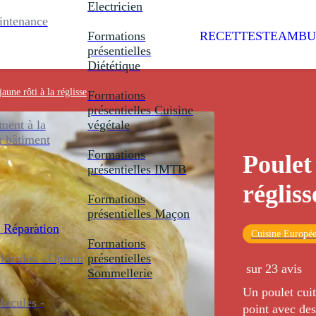
Electricien
intenance
Formations
RECETTES
TEAMBU
présentielles
Diététique
jaune rôti à la réglisse
Formations
présentielles
Cuisine
ent à la
végétale
u bâtiment
Formations
Poulet 
présentielles
IMTB
régliss
Formations
présentielles
Maçon
 Réparation
Cuisine Europé
Formations
icules - Option
présentielles
sur 23 avis
Sommellerie
Un poulet cuit
icules -
point avec des