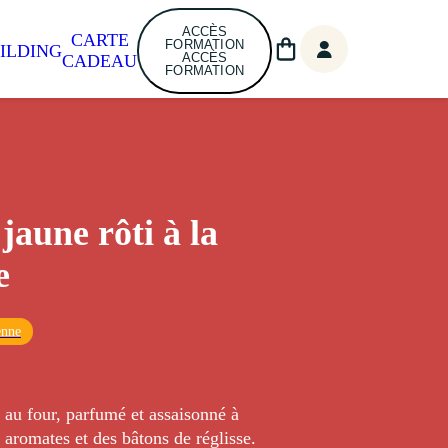
ACCÈS
CARTE
FORMATION
ILDING
ACCÈS
CADEAU
FORMATION
jaune rôti à la
e
enne
 au four, parfumé et assaisonné à
 aromates et des bâtons de réglisse.