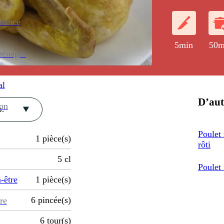
enance
5min
50m
ménager
al
D’aut
ion
.
Poulet 
1
pièce(s)
rôti
5
cl
Poulet 
-être
1
pièce(s)
6
pincée(s)
re
6
tour(s)