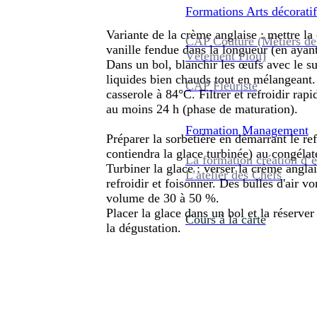
Formations
Arts décoratif
Variante de la crème anglaise : mettre la 
CAP Couture (Métiers de
vanille fendue dans la longueur (en ayant 
Vêtement Flou)
Dans un bol, blanchir les œufs avec le suc
liquides bien chauds tout en mélangeant. 
CAP Fleuriste
casserole à 84°C. Filtrer et refroidir ra
au moins 24 h (phase de maturation).
Formation
Management
Préparer la sorbetière en démarrant le re
contiendra la glace turbinée) au congélat
La formation création d’e
Turbiner la glace : verser la crème anglai
L’atelier des Chefs
refroidir et foisonner. Des bulles d'air v
volume de 30 à 50 %.
Placer la glace dans un bol et la réserve
Cours à la carte
la dégustation.