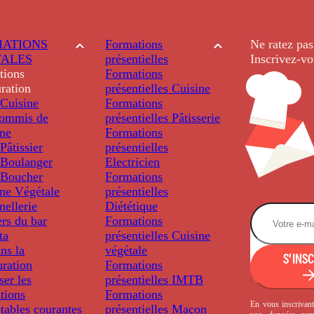
ATIONS
Formations
Ne ratez pas
TALES
présentielles
Inscrivez-vo
tions
Formations
ration
présentielles
Cuisine
Cuisine
Formations
ommis de
présentielles
Pâtisserie
ine
Formations
âtissier
présentielles
Boulanger
Electricien
Boucher
Formations
ine Végétale
présentielles
ellerie
Diététique
rs du bar
Formations
ta
présentielles
Cuisine
ns la
végétale
S'INS
uration
Formations
ser les
présentielles
IMTB
tions
Formations
En vous inscrivant
tables courantes
présentielles
Maçon