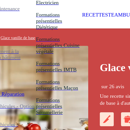
Electricien
intenance
Formations
RECETTES
TEAMBU
présentielles
Diététique
Glace vanille de base
Formations
présentielles
Cuisine
ent à la
végétale
u bâtiment
Formations
Glace 
présentielles
IMTB
Formations
sur 26 avis
présentielles
Maçon
 Réparation
Une recette si
Formations
de base à d'au
icules - Option
présentielles
Sommellerie
icules -