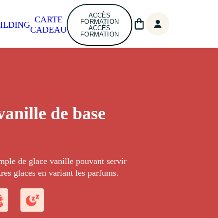
ACCÈS
CARTE
FORMATION
ILDING
ACCÈS
CADEAU
FORMATION
vanille de base
mple de glace vanille pouvant servir
tres glaces en variant les parfums.