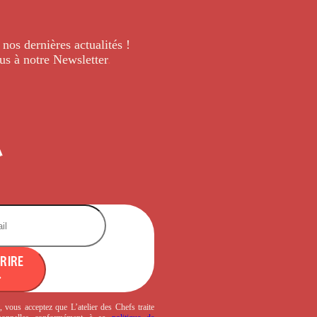
 nos dernières
actualités !
us à notre Newsletter
.
CRIRE
, vous acceptez que L’atelier des Chefs traite