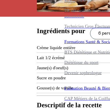
Motocycles
TP Mécanicien de maint
automobile
Technicien Gros Électro
Ingrédients pour
6 pers
Formations
Santé & Soci
Crème liquide entière
BTS Diététique et Nutrit
Lait 1/2 écrémé
Diététique du sport
Jaune(s) d'oeuf(s)
Devenir sophrologue
Sucre en poudre
Gousse(s) de vanille
Formation
Beauté & Bien
CAP Métiers de la Coiffu
Descriptif de la recette