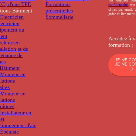
vos données per
C) d'une TPE
Formations
confidentialité
afin 
offres par email.
tions
Bâtiment
présentielles
grâce au lien inclu
Electricien
Sommellerie
ectricien
uipement du
ment
Accédez à v
echnicien
formation :
tallation et de
tenance de
JE ME CO
nes
JE ME CO
Bâtiment
Monteur en
llations
aires
Monteur en
llations
miques
nstallateur en
 et
tionnement d'air
Ébéniste