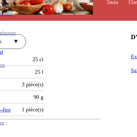
5min
15m
enance
ménager
D’
.
al
Ex
25
cl
ion
Sa
25
l
3
pièce(s)
90
g
1
pièce(s)
-être
re