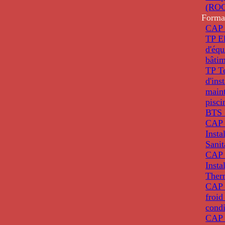
(ROC
Forma
CAP 
TP El
d'éq
bâti
TP T
d'ins
main
pisci
BTS 
CAP 
Insta
Sanit
CAP 
Insta
Ther
CAP I
froid
condi
CAP 