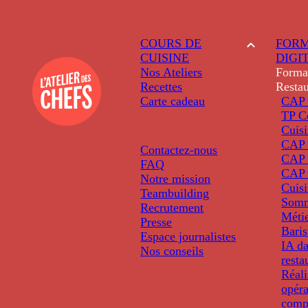
COURS DE
FORM
CUISINE
DIGI
Nos Ateliers
Forma
Recettes
Restau
Carte cadeau
CAP 
TP C
Cuis
CAP P
Contactez-nous
CAP 
FAQ
CAP 
Notre mission
Cuis
Teambuilding
Somm
Recrutement
Métie
Presse
Baris
Espace journalistes
IA da
Nos conseils
resta
Réali
opéra
comp