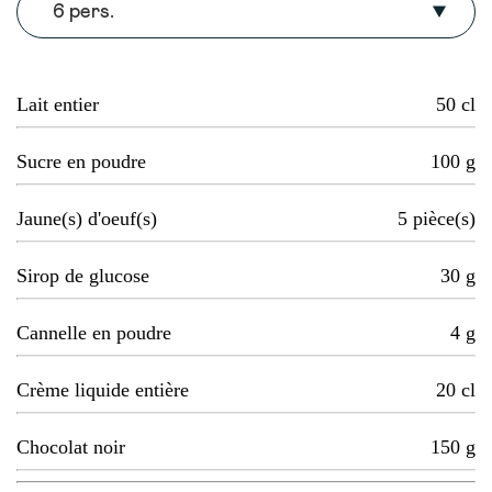
6 pers.
Lait entier
50
cl
Sucre en poudre
100
g
Jaune(s) d'oeuf(s)
5
pièce(s)
Sirop de glucose
30
g
Cannelle en poudre
4
g
Crème liquide entière
20
cl
Chocolat noir
150
g