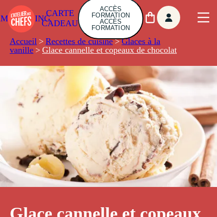
ACCÈS
CARTE
FORMATION
AMBUILDING
ACCÈS
CADEAU
FORMATION
Accueil
>
Recettes de cuisine
>
Glaces à la
vanille
>
Glace cannelle et copeaux de chocolat
Glace cannelle et copeaux