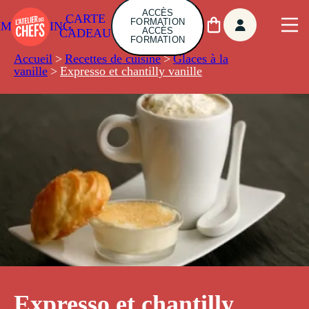
ACCÈS
CARTE
FORMATION
AMBUILDING
ACCÈS
CADEAU
FORMATION
Accueil
>
Recettes de cuisine
>
Glaces à la
vanille
>
Expresso et chantilly vanille
Expresso et chantilly