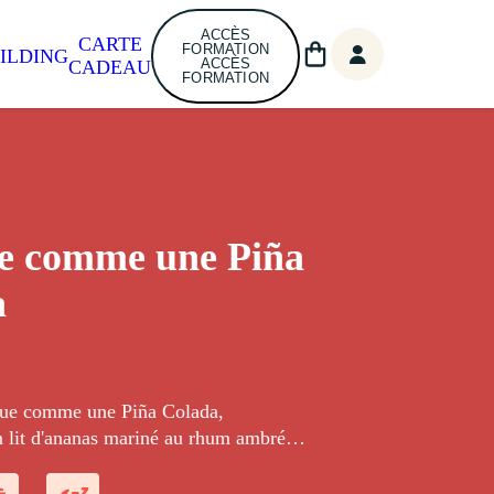
ACCÈS
CARTE
FORMATION
ILDING
ACCÈS
CADEAU
FORMATION
e comme une Piña
a
que comme une Piña Colada,
 lit d'ananas mariné au rhum ambré,
Japon au lait de coco avec une espuma
.