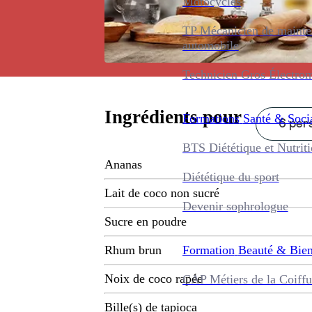
Motocycles
TP Mécanicien de maint
automobile
Technicien Gros Électro
Ingrédients pour
Formations
Santé & Soci
6 pers
BTS Diététique et Nutrit
Ananas
Diététique du sport
Lait de coco non sucré
Devenir sophrologue
Sucre en poudre
Formation
Beauté & Bien
Rhum brun
Noix de coco rapée
CAP Métiers de la Coiffu
Bille(s) de tapioca