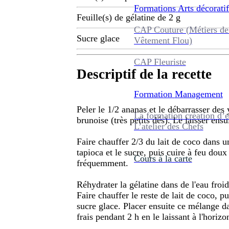
Formations
Arts décoratif
Feuille(s) de gélatine de 2 g
CAP Couture (Métiers de
Sucre glace
Vêtement Flou)
CAP Fleuriste
Descriptif de la recette
Formation
Management
Peler le 1/2 ananas et le débarrasser des 
La formation création d’e
brunoise (très petits dés). Le laisser ens
L’atelier des Chefs
Faire chauffer 2/3 du lait de coco dans un
tapioca et le sucre, puis cuire à feu do
Cours à la carte
fréquemment.
Réhydrater la gélatine dans de l'eau froid
Faire chauffer le reste de lait de coco, pu
sucre glace. Placer ensuite ce mélange d
frais pendant 2 h en le laissant à l'horizo