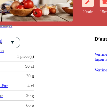
enance
20min
15m
ménager
D’aut
al
.
ion
Verrin
1
pièce(s)
façon P
90
cl
Verrin
30
g
-être
4
cl
20
g
re
60
g