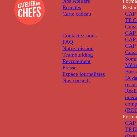
Nos Ateliers
Forma
Recettes
Restau
Carte cadeau
CAP 
TP C
Cuis
CAP P
Contactez-nous
CAP 
FAQ
CAP 
Notre mission
Cuis
Teambuilding
Somm
Recrutement
Métie
Presse
Baris
Espace journalistes
IA da
Nos conseils
resta
Réali
opéra
comp
(ROC
Forma
CAP 
TP El
d'éq