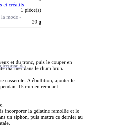
s et créatifs
1
pièce(s)
 la mode -
20
g
yeux et du tronc, puis le couper en
ntreprise de
uite mariner dans le rhum brun.
e casserole. A ébullition, ajouter le
ux pendant 15 min en remuant
e.
is incorporer la gélatine ramollie et le
ans un siphon, puis mettre ce dernier au
ntale.