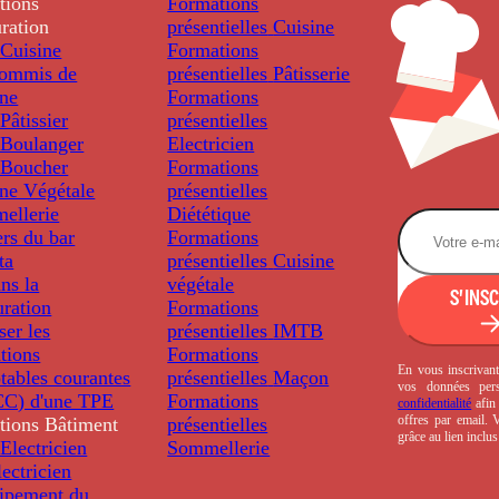
tions
Formations
ration
présentielles
Cuisine
Cuisine
Formations
ommis de
présentielles
Pâtisserie
ine
Formations
âtissier
présentielles
Boulanger
Electricien
Boucher
Formations
ine Végétale
présentielles
ellerie
Diététique
rs du bar
Formations
ta
présentielles
Cuisine
ns la
végétale
S'INS
uration
Formations
ser les
présentielles
IMTB
tions
Formations
En vous inscrivant
tables courantes
présentielles
Maçon
vos données per
C) d'une TPE
Formations
confidentialité
afin 
offres par email.
tions
Bâtiment
présentielles
grâce au lien inclu
Electricien
Sommellerie
ectricien
uipement du