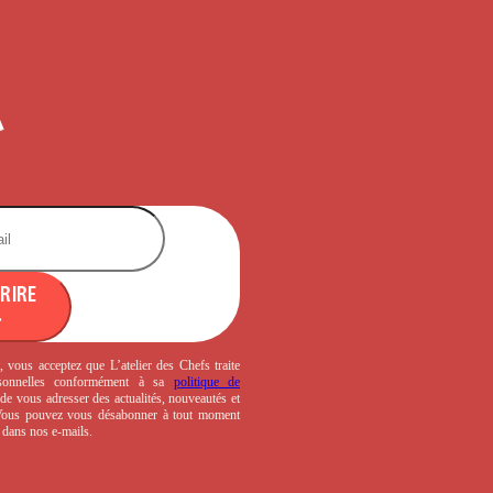
CRIRE
, vous acceptez que L’atelier des Chefs traite
sonnelles conformément à sa
politique de
de vous adresser des actualités, nouveautés et
 Vous pouvez vous désabonner à tout moment
s dans nos e-mails.