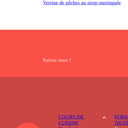
Verrine de pêches au sirop meringuée
Suivez nous !
COURS DE
FORM
CUISINE
DIGI