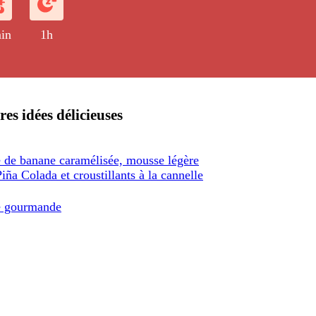
in
1h
res idées délicieuses
e de banane caramélisée, mousse légère
iña Colada et croustillants à la cannelle
e gourmande