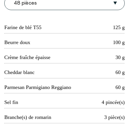
48 pièces
Farine de blé T55
125
g
Beurre doux
100
g
Crème fraîche épaisse
30
g
Cheddar blanc
60
g
Parmesan Parmigiano Reggiano
60
g
Sel fin
4
pincée(s)
Branche(s) de romarin
3
pièce(s)