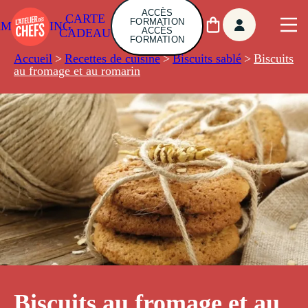
ACCÈS
CARTE
FORMATION
AMBUILDING
ACCÈS
CADEAU
FORMATION
Accueil
>
Recettes de cuisine
>
Biscuits sablé
>
Biscuits
au fromage et au romarin
Biscuits au fromage et au