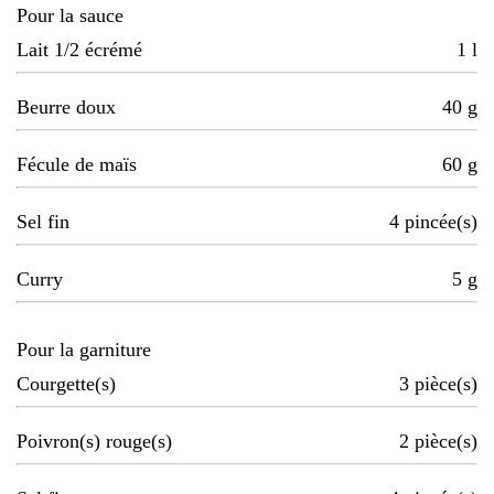
Pour la sauce
Lait 1/2 écrémé
1
l
Beurre doux
40
g
Fécule de maïs
60
g
Sel fin
4
pincée(s)
Curry
5
g
Pour la garniture
Courgette(s)
3
pièce(s)
Poivron(s) rouge(s)
2
pièce(s)