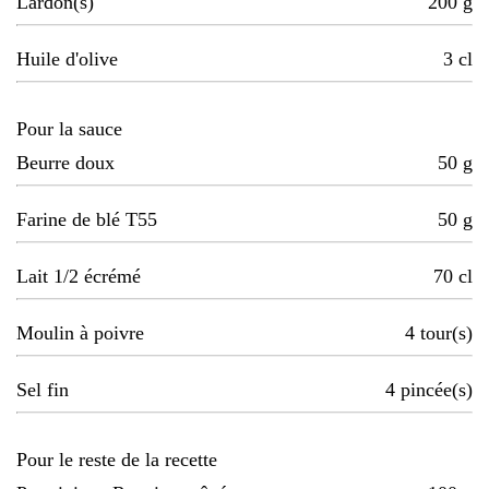
Lardon(s)
200
g
Huile d'olive
3
cl
Pour la sauce
Beurre doux
50
g
Farine de blé T55
50
g
Lait 1/2 écrémé
70
cl
Moulin à poivre
4
tour(s)
Sel fin
4
pincée(s)
Pour le reste de la recette