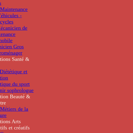
s
Maintenance
éhicules -
cycles
écanicien de
tenance
mobile
nicien Gros
troménager
tions
Santé &
iététique et
tion
tique du sport
nir sophrologue
tion
Beauté &
tre
Métiers de la
ure
tions
Arts
tifs et créatifs