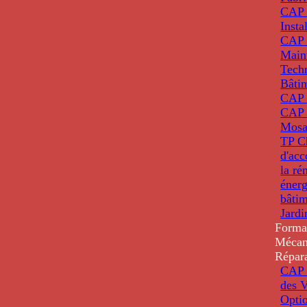
CAP 
Insta
CAP 
Main
Tech
Bâti
CAP
CAP 
Mosa
TP C
d'ac
la ré
énerg
bâti
Jardi
Forma
Mécan
Répar
CAP 
des V
Optio