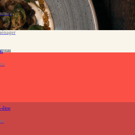
enance
ménager
de veau
al
ion
-être
re