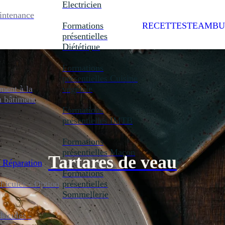
Electricien
intenance
Formations
RECETTES
TEAMBU
présentielles
Diététique
Formations
présentielles
Cuisine
ent à la
végétale
u bâtiment
Formations
présentielles
IMTB
Formations
présentielles
Maçon
Tartares de veau
 Réparation
Formations
icules - Option
présentielles
Sommellerie
icules -