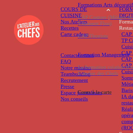
Formations
Arts décoratif
COURS DE
FORM
CUISINE
DIGI
CAP Couture (Métiers de
Nos Ateliers
Forma
Vêtement Flou)
Recettes
Restau
Carte cadeau
CAP 
CAP Fleuriste
TP C
Cuis
CAP P
Formation
Management
Contactez-nous
CAP 
FAQ
CAP 
La formation création d’e
Notre mission
Cuis
L’atelier des Chefs
Teambuilding
Somm
Recrutement
Métie
Presse
Baris
Cours à la carte
Espace journalistes
IA da
Nos conseils
resta
Réali
opéra
comp
(ROC