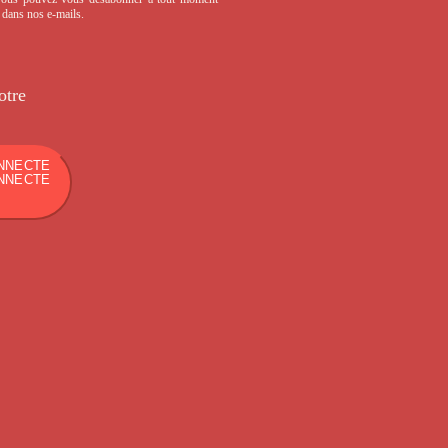
s dans nos e-mails.
otre
NNECTE
NNECTE