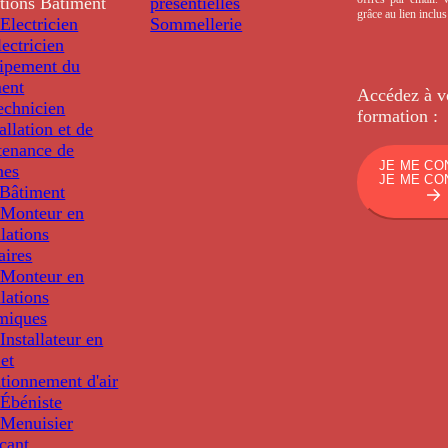
tions
Bâtiment
présentielles
grâce au lien inclu
Electricien
Sommellerie
ectricien
uipement du
ment
Accédez à v
echnicien
formation :
tallation et de
tenance de
JE ME CO
nes
JE ME CO
Bâtiment
Monteur en
llations
aires
Monteur en
llations
miques
nstallateur en
 et
tionnement d'air
Ébéniste
Menuisier
cant