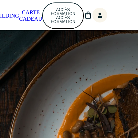
ACCÈS
CARTE
FORMATION
ILDING
ACCÈS
CADEAU
FORMATION