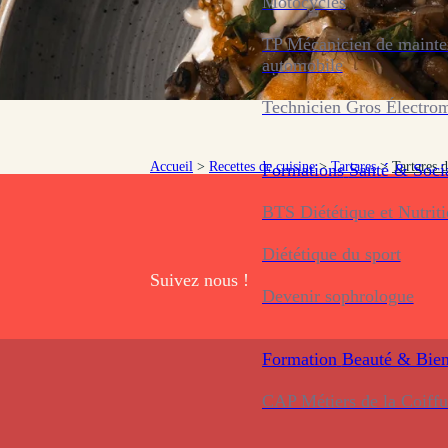
Motocycles
TP Mécanicien de maint
automobile
Technicien Gros Électro
Accueil
>
Recettes de cuisine
>
Tartares
>
Tartares 
Formations
Santé & Soci
BTS Diététique et Nutrit
Diététique du sport
Suivez nous !
Devenir sophrologue
Formation
Beauté & Bien
CAP Métiers de la Coiffu