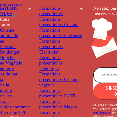
s et créatifs
ATIONS
Formations
Ne ratez pas
TALES
présentielles
Inscrivez-vo
 la mode -
tions
Formations
ration
présentielles
Cuisine
Cuisine
Formations
ommis de
présentielles
Pâtisserie
ine
Formations
âtissier
présentielles
Boulanger
Electricien
Boucher
Formations
ntreprise de
ine Végétale
présentielles
ellerie
Diététique
rs du bar
Formations
ta
présentielles
Cuisine
ns la
végétale
S'INS
uration
Formations
ser les
présentielles
IMTB
tions
Formations
En vous inscrivant
tables courantes
présentielles
Maçon
vos données per
C) d'une TPE
Formations
confidentialité
afin 
offres par email.