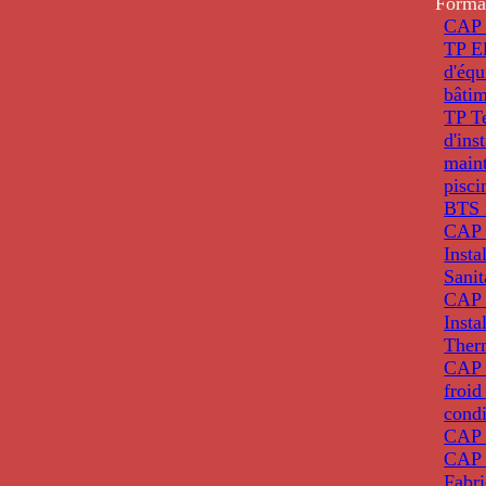
Forma
CAP 
TP El
d'éq
bâti
TP T
d'ins
main
pisci
BTS 
CAP 
Insta
Sanit
CAP 
Insta
Ther
CAP I
froid
condi
CAP 
CAP 
Fabri