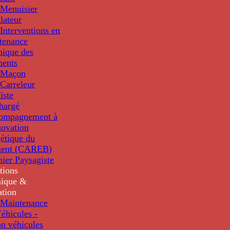
Menuisier
llateur
Interventions en
tenance
nique des
ments
 Maçon
Carreleur
ïste
hargé
compagnement à
novation
étique du
ment (CAREB)
nier Paysagiste
tions
ique &
ation
Maintenance
éhicules -
n véhicules