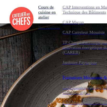
Cours de
CAP Interventions en Ma
cuisine en
Technique des Bâtiments
atelier
CAP Maçon
Nos Ateliers
CAP Carreleur Mosaïste
TP Chargé d'accompagnem
rénovation énergétique d
(CAREB)
Jardinier Paysagiste
Formations
Mécanique &
CAP Maintenance des Véh
véhicules légers
CAP Maintenance des Véh