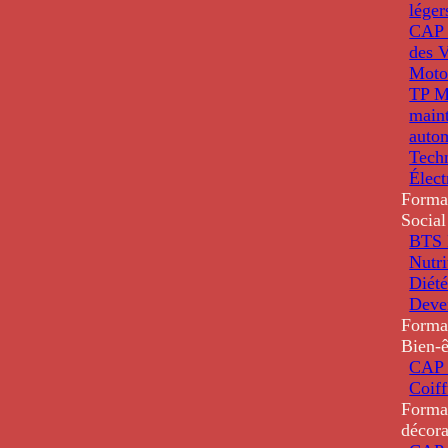
léger
CAP 
des V
Moto
TP M
main
auto
Tech
Élec
Forma
Social
BTS D
Nutri
Diété
Deve
Forma
Bien-ê
CAP 
Coiff
Forma
décora