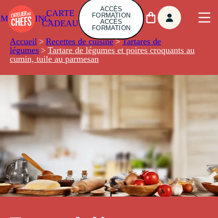
ACCÈS
CARTE
FORMATION
AMBUILDING
ACCÈS
CADEAU
FORMATION
Accueil
>
Recettes de cuisine
>
Tartares de
légumes
>
Tartare de légumes et poires croquants au
cumin, tuile au parmesan