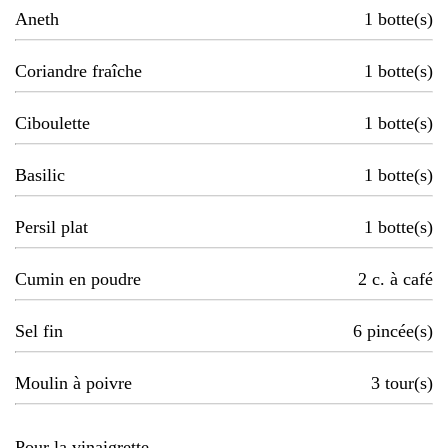
Aneth
1
botte(s)
Coriandre fraîche
1
botte(s)
Ciboulette
1
botte(s)
Basilic
1
botte(s)
Persil plat
1
botte(s)
Cumin en poudre
2
c. à café
Sel fin
6
pincée(s)
Moulin à poivre
3
tour(s)
Pour la vinaigrette