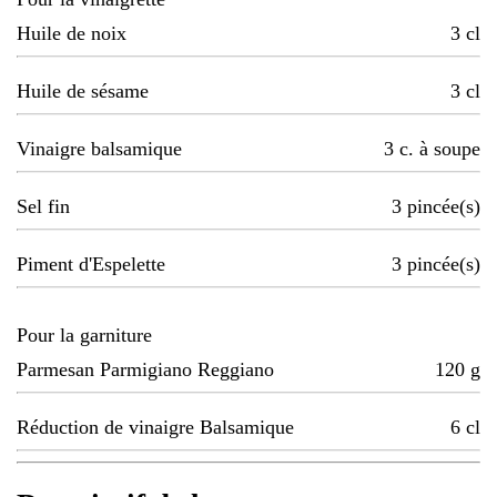
Huile de noix
3
cl
Huile de sésame
3
cl
Vinaigre balsamique
3
c. à soupe
Sel fin
3
pincée(s)
Piment d'Espelette
3
pincée(s)
Pour la garniture
Parmesan Parmigiano Reggiano
120
g
Réduction de vinaigre Balsamique
6
cl