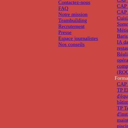
Contactez-nous
CAP 
FAQ
CAP 
Notre mission
Cuis
Teambuilding
Somm
Recrutement
Métie
Presse
Baris
Espace journalistes
IA da
Nos conseils
resta
Réali
opéra
comp
(ROC
Forma
CAP 
TP El
d'éq
bâti
TP T
d'ins
main
pisci