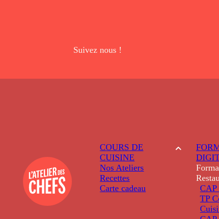
Suivez nous !
COURS DE
FORM
CUISINE
DIGI
Nos Ateliers
Forma
Recettes
Restau
Carte cadeau
CAP 
TP C
Cuis
CAP P