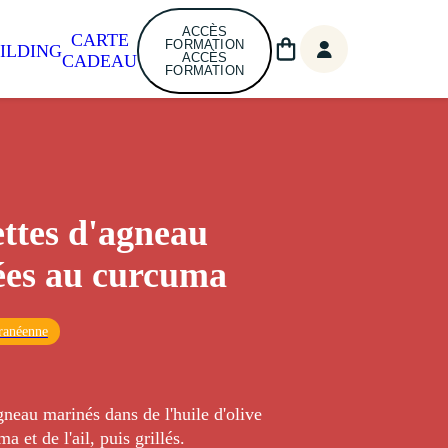
ACCÈS
CARTE
FORMATION
ILDING
ACCÈS
CADEAU
FORMATION
ttes d'agneau
ées au curcuma
ranéenne
neau marinés dans de l'huile d'olive
 et de l'ail, puis grillés.