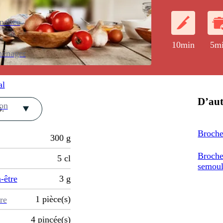
enance
10min
5m
ménager
al
D’aut
ion
.
Broche
300
g
Broche
5
cl
semoul
-être
3
g
1
pièce(s)
re
4
pincée(s)