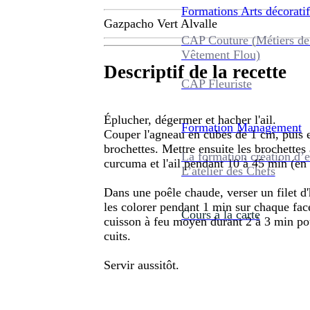
Formations
Arts décoratif
Gazpacho Vert Alvalle
CAP Couture (Métiers de
Vêtement Flou)
Descriptif de la recette
CAP Fleuriste
Éplucher, dégermer et hacher l'ail.
Formation
Management
Couper l'agneau en cubes de 1 cm, puis e
brochettes. Mettre ensuite les brochettes 
La formation création d’e
curcuma et l'ail pendant 10 à 45 min (en
L’atelier des Chefs
Dans une poêle chaude, verser un filet d'h
les colorer pendant 1 min sur chaque fac
Cours à la carte
cuisson à feu moyen durant 2 à 3 min po
cuits.
Servir aussitôt.