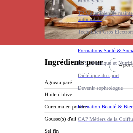
Motocycles
TP Mécanicien de maint
automobile
Technicien Gros Électro
Formations
Santé & Soci
Ingrédients pour
BTS Diététique et Nutrit
4 pers
Diététique du sport
Agneau paré
Devenir sophrologue
Huile d'olive
Formation
Beauté & Bien
Curcuma en poudre
Gousse(s) d'ail
CAP Métiers de la Coiffu
Sel fin