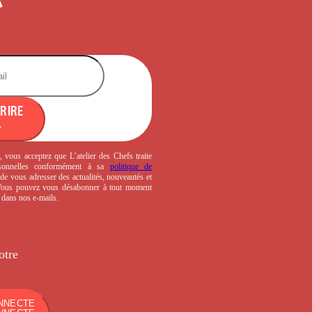
CRIRE
, vous acceptez que L’atelier des Chefs traite
sonnelles conformément à sa
politique de
de vous adresser des actualités, nouveautés et
 Vous pouvez vous désabonner à tout moment
s dans nos e-mails.
otre
NNECTE