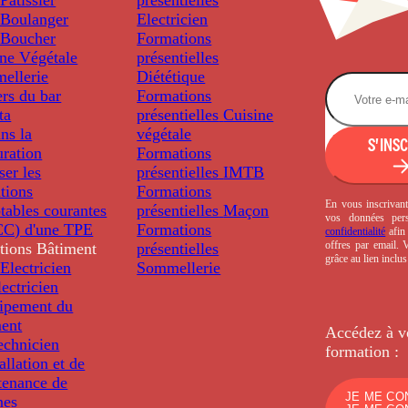
Boulanger
Electricien
Boucher
Formations
ine Végétale
présentielles
ellerie
Diététique
rs du bar
Formations
ta
présentielles
Cuisine
ns la
végétale
S'INS
uration
Formations
ser les
présentielles
IMTB
tions
Formations
En vous inscrivant
tables courantes
présentielles
Maçon
vos données per
C) d'une TPE
Formations
confidentialité
afin 
offres par email.
tions
Bâtiment
présentielles
grâce au lien inclu
Electricien
Sommellerie
ectricien
uipement du
ment
Accédez à v
echnicien
formation :
tallation et de
tenance de
JE ME CO
nes