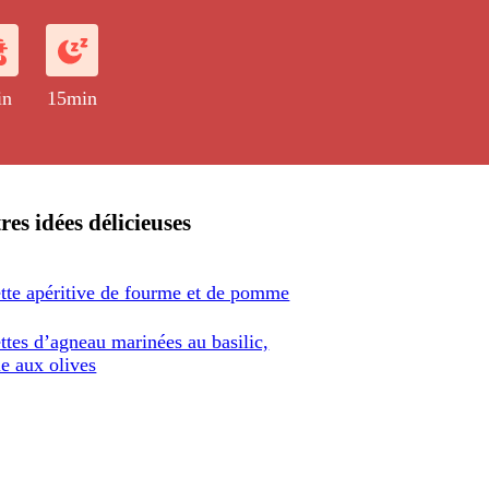
in
15min
res idées délicieuses
tte apéritive de fourme et de pomme
ttes d’agneau marinées au basilic,
e aux olives