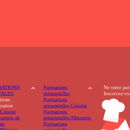
ATIONS
Formations
Ne ratez pas
TALES
présentielles
Inscrivez-vo
tions
Formations
ration
présentielles
Cuisine
Cuisine
Formations
ommis de
présentielles
Pâtisserie
ine
Formations
âtissier
présentielles