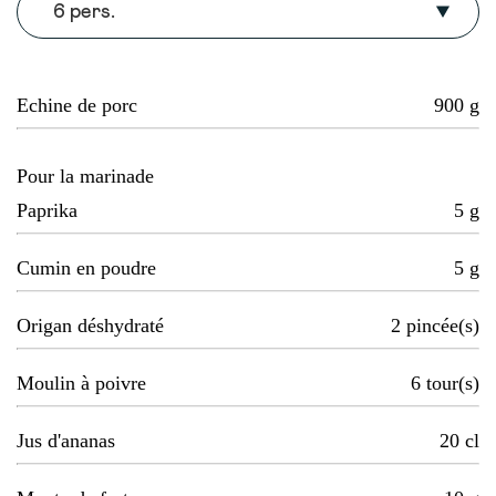
6 pers.
Echine de porc
900
g
Pour la marinade
Paprika
5
g
Cumin en poudre
5
g
Origan déshydraté
2
pincée(s)
Moulin à poivre
6
tour(s)
Jus d'ananas
20
cl