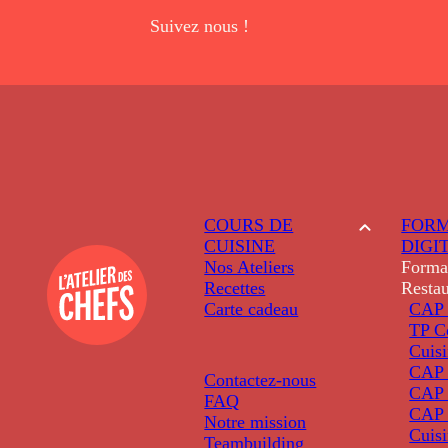
Suivez nous !
COURS DE
FORM
CUISINE
DIGI
Nos Ateliers
Forma
Recettes
Restau
Carte cadeau
CAP 
TP C
Cuis
CAP P
Contactez-nous
CAP 
FAQ
CAP 
Notre mission
Cuis
Teambuilding