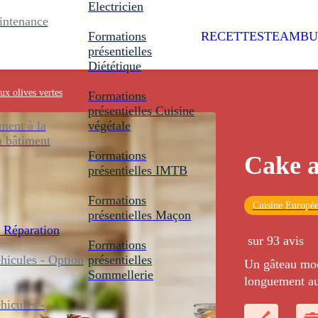
Electricien
intenance
Formations
RECETTES
TEAMBU
présentielles
Diététique
ux olives vertes
Formations
présentielles
Cuisine
ent à la
végétale
u bâtiment
Formations
Cake a
présentielles
IMTB
Formations
Cuisine Europé
présentielles
Maçon
 Réparation
sur 93 avis
Formations
icules - Option
présentielles
Un gâteau moel
Sommellerie
longuement au
icules -