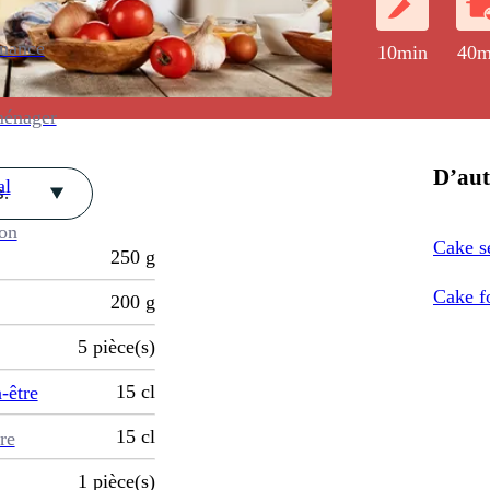
enance
10min
40m
ménager
D’aut
al
.
ion
Cake s
250
g
Cake fo
200
g
5
pièce(s)
15
cl
-être
15
cl
re
1
pièce(s)