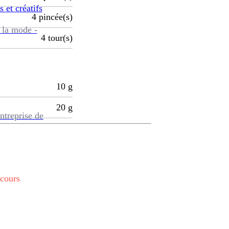
s et créatifs
4
pincée(s)
 la mode -
4
tour(s)
10
g
20
g
ntreprise de
 cours