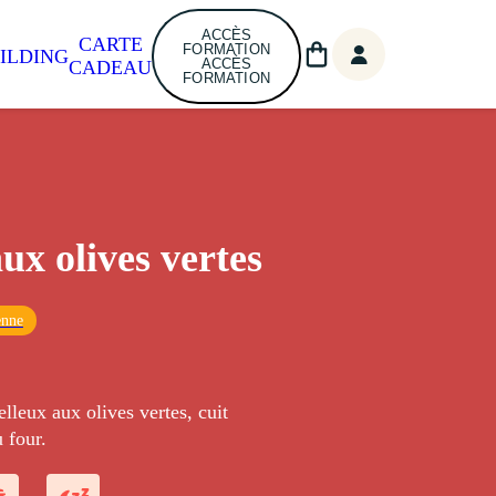
ACCÈS
CARTE
FORMATION
ILDING
ACCÈS
CADEAU
FORMATION
ux olives vertes
enne
leux aux olives vertes, cuit
 four.