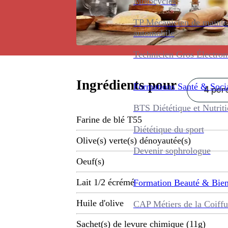
Motocycles
TP Mécanicien de maint
automobile
Technicien Gros Électro
Ingrédients pour
Formations
Santé & Soci
4 pers
BTS Diététique et Nutrit
Farine de blé T55
Diététique du sport
Olive(s) verte(s) dénoyautée(s)
Devenir sophrologue
Oeuf(s)
Lait 1/2 écrémé
Formation
Beauté & Bien
Huile d'olive
CAP Métiers de la Coiffu
Sachet(s) de levure chimique (11g)