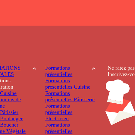
ATIONS
Formations
Ne ratez pas
TALES
présentielles
Inscrivez-vo
tions
Formations
ration
présentielles
Cuisine
Cuisine
Formations
ommis de
présentielles
Pâtisserie
ine
Formations
âtissier
présentielles
Boulanger
Electricien
Boucher
Formations
ine Végétale
présentielles