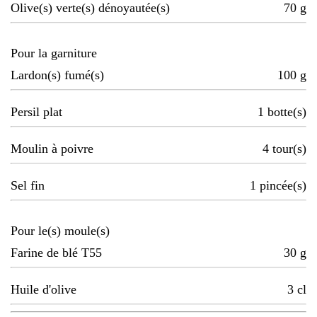
Olive(s) verte(s) dénoyautée(s)
70
g
Pour la garniture
Lardon(s) fumé(s)
100
g
Persil plat
1
botte(s)
Moulin à poivre
4
tour(s)
Sel fin
1
pincée(s)
Pour le(s) moule(s)
Farine de blé T55
30
g
Huile d'olive
3
cl