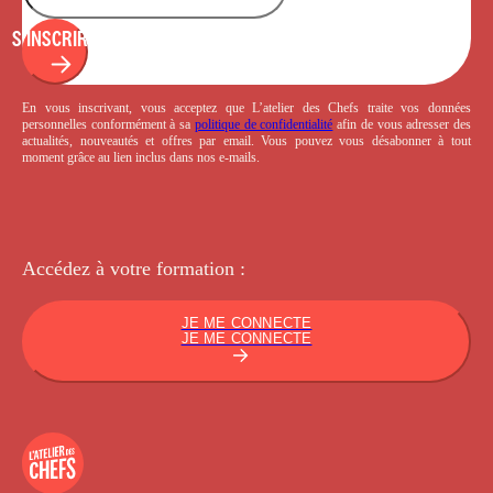
S'INSCRIRE
En vous inscrivant, vous acceptez que L’atelier des Chefs traite vos données
personnelles conformément à sa
politique de confidentialité
afin de vous adresser des
actualités, nouveautés et offres par email. Vous pouvez vous désabonner à tout
moment grâce au lien inclus dans nos e-mails.
Accédez à votre
formation :
JE ME CONNECTE
JE ME CONNECTE