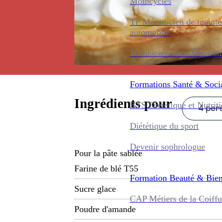
Motocycles
TP Mécanicien de maint
automobile
Technicien Gros Électro
Formations
Santé & Soci
Ingrédients pour
BTS Diététique et Nutrit
4 pers
Diététique du sport
Devenir sophrologue
Pour la pâte sablée
Farine de blé T55
Formation
Beauté & Bien
Sucre glace
CAP Métiers de la Coiffu
Poudre d'amande