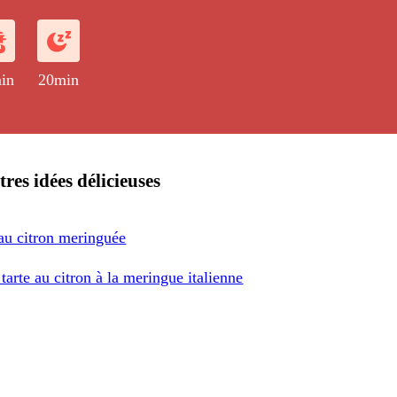
rée au four.
in
20min
res idées délicieuses
 au citron meringuée
tarte au citron à la meringue italienne