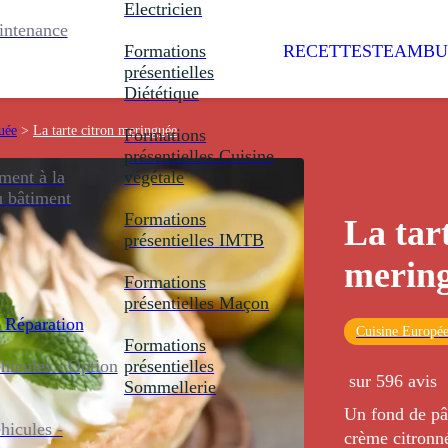
Electricien
intenance
Formations
RECETTES
TEAMBU
présentielles
Diététique
uée
>
La tarte citron meringuée
Formations
présentielles
Cuisine
ent à la
végétale
u bâtiment
Formations
La tar
présentielles
IMTB
merin
Formations
présentielles
Maçon
 Réparation
Cuisine Europé
Formations
icules - Option
présentielles
sur 596 avis
Sommellerie
Un fond de pât
icules -
crème citronn