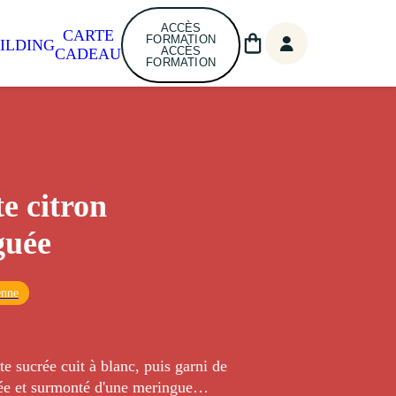
ACCÈS
CARTE
FORMATION
ILDING
ACCÈS
CADEAU
FORMATION
te citron
guée
enne
e sucrée cuit à blanc, puis garni de
ée et surmonté d'une meringue