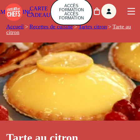
ACCÈS
CARTE
FORMATION
AMBUILDING
ACCÈS
CADEAU
FORMATION
Accueil
>
Recettes de cuisine
>
Tartes citron
>
Tarte au
citron
Tarte au citron