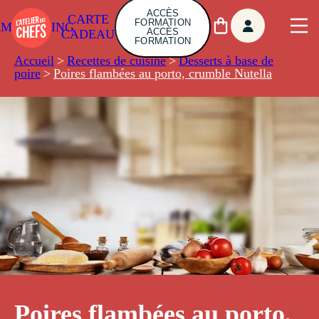
ACCÈS
CARTE
FORMATION
AMBUILDING
ACCÈS
CADEAU
FORMATION
Accueil
>
Recettes de cuisine
>
Desserts à base de
poire
>
Poires flambées au porto, crumble Nutella
Poires flambées au porto,