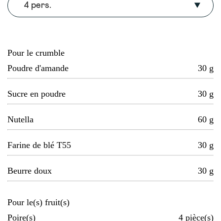
4 pers.
Pour le crumble
Poudre d'amande
30
g
Sucre en poudre
30
g
Nutella
60
g
Farine de blé T55
30
g
Beurre doux
30
g
Pour le(s) fruit(s)
Poire(s)
4
pièce(s)