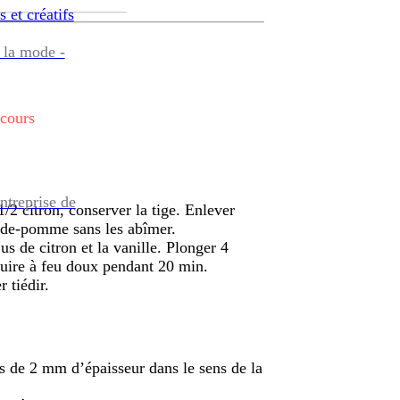
s et créatifs
 la mode -
 cours
ntreprise de
1/2 citron, conserver la tige. Enlever
 vide-pomme sans les abîmer.
jus de citron et la vanille. Plonger 4
 cuire à feu doux pendant 20 min.
r tiédir.
es de 2 mm d’épaisseur dans le sens de la