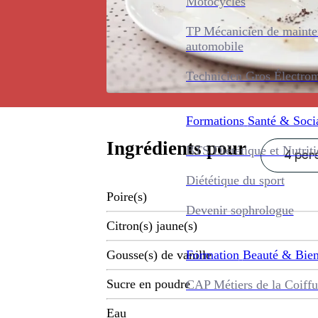
Motocycles
TP Mécanicien de maint
automobile
Technicien Gros Électro
Formations
Santé & Soci
Ingrédients pour
BTS Diététique et Nutrit
4 pers
Diététique du sport
Poire(s)
Devenir sophrologue
Citron(s) jaune(s)
Formation
Beauté & Bien
Gousse(s) de vanille
Sucre en poudre
CAP Métiers de la Coiffu
Eau