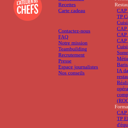
Recettes
Restau
Carte cadeau
CAP 
TP C
Cuis
CAP P
Contactez-nous
CAP 
FAQ
CAP 
Notre mission
Cuis
Teambuilding
Somm
Recrutement
Métie
Presse
Baris
Espace journalistes
IA da
Nos conseils
resta
Réali
opéra
comp
(ROC
Forma
CAP 
TP El
d'éq