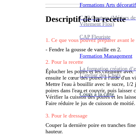
Formations
Arts décoratif
CAP Couture (Métiers de
Descriptif de la recette
Vêtement Flou)
CAP Fleuriste
1
.
Ce que vous pouvez préparer avant le
- Fendre la gousse de vanille en 2.
Formation
Management
2
.
Pour la recette
La formation création d’e
Éplucher les poires et les citronner avec 
L’atelier des Chefs
ensuite le cœur des poires à l'aide d'un
Mettre l'eau à bouillir avec le sucre, 1/2 
poires dans l'eau et couvrir, puis laisser
Cours à la carte
Vérifier la cuisson des poires et les laisse
Faire réduire le jus de cuisson de moitié.
3
.
Pour le dressage
Couper la dernière poire en tranches fin
hauteur.