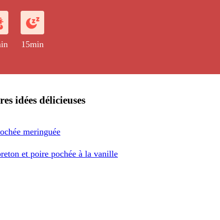
tre des tranches de poires pochées.
in
15min
res idées délicieuses
pochée meringuée
reton et poire pochée à la vanille