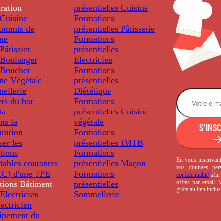
ration
présentielles
Cuisine
Cuisine
Formations
ommis de
présentielles
Pâtisserie
ine
Formations
âtissier
présentielles
Boulanger
Electricien
Boucher
Formations
ine Végétale
présentielles
ellerie
Diététique
rs du bar
Formations
ta
présentielles
Cuisine
ns la
végétale
S'INS
uration
Formations
ser les
présentielles
IMTB
tions
Formations
En vous inscrivant
tables courantes
présentielles
Maçon
vos données per
C) d'une TPE
Formations
confidentialité
afin 
offres par email.
tions
Bâtiment
présentielles
grâce au lien inclu
Electricien
Sommellerie
ectricien
uipement du