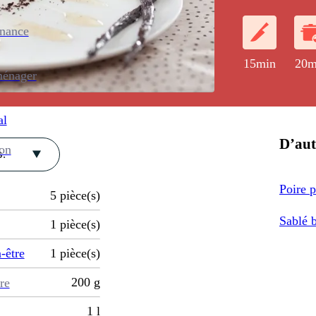
intercalées en
enance
15min
20m
ménager
al
D’aut
ion
.
Poire 
5
pièce(s)
Sablé b
1
pièce(s)
-être
1
pièce(s)
200
g
re
1
l