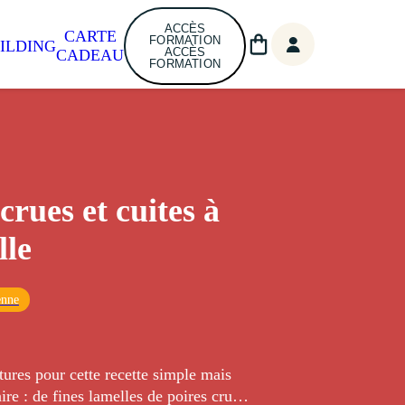
ACCÈS
CARTE
FORMATION
ILDING
ACCÈS
CADEAU
FORMATION
crues et cuites à
lle
enne
ures pour cette recette simple mais
aire : de fines lamelles de poires crues