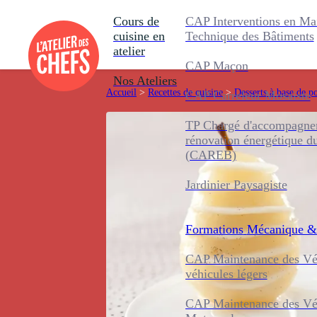
Cours de
CAP Interventions en Ma
cuisine en
Technique des Bâtiments
atelier
CAP Maçon
Nos Ateliers
Accueil
>
Recettes de cuisine
>
Desserts à base de p
CAP Carreleur Mosaïste
TP Chargé d'accompagnem
rénovation énergétique d
(CAREB)
Jardinier Paysagiste
Formations
Mécanique &
CAP Maintenance des Véh
véhicules légers
CAP Maintenance des Véh