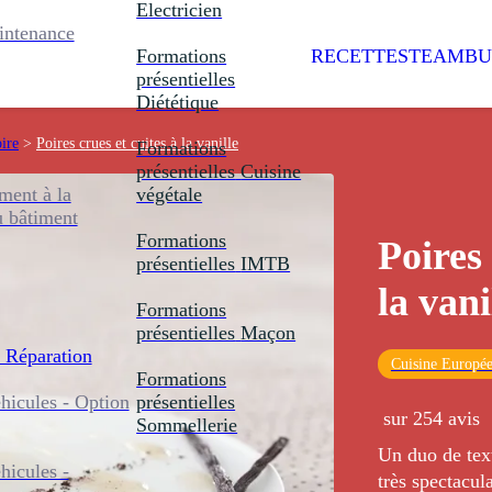
Electricien
intenance
Formations
RECETTES
TEAMBU
présentielles
Diététique
oire
>
Poires crues et cuites à la vanille
Formations
présentielles
Cuisine
ent à la
végétale
u bâtiment
Formations
Poires 
présentielles
IMTB
la vani
Formations
présentielles
Maçon
 Réparation
Cuisine Europé
Formations
icules - Option
présentielles
sur 254 avis
Sommellerie
Un duo de text
icules -
très spectacul