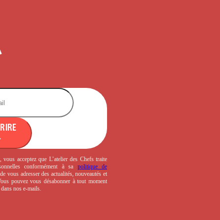
CRIRE
, vous acceptez que L’atelier des Chefs traite
sonnelles conformément à sa
politique de
de vous adresser des actualités, nouveautés et
 Vous pouvez vous désabonner à tout moment
s dans nos e-mails.