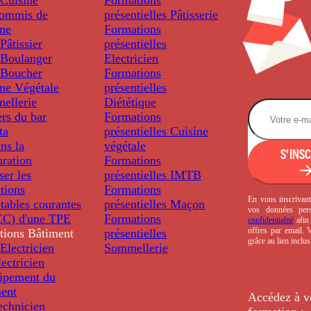
ommis de
présentielles
Pâtisserie
ine
Formations
âtissier
présentielles
Boulanger
Electricien
Boucher
Formations
ine Végétale
présentielles
ellerie
Diététique
rs du bar
Formations
ta
présentielles
Cuisine
ns la
végétale
S'INS
uration
Formations
ser les
présentielles
IMTB
tions
Formations
En vous inscrivant
tables courantes
présentielles
Maçon
vos données per
C) d'une TPE
Formations
confidentialité
afin 
offres par email.
tions
Bâtiment
présentielles
grâce au lien inclu
Electricien
Sommellerie
ectricien
uipement du
ment
Accédez à v
echnicien