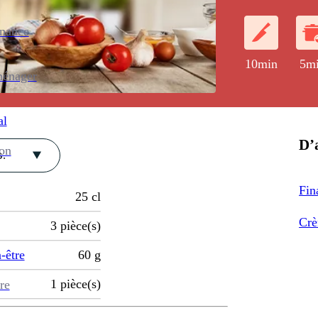
enance
10min
5m
ménager
al
D’a
ion
.
Fin
25
cl
Crè
3
pièce(s)
-être
60
g
1
pièce(s)
re