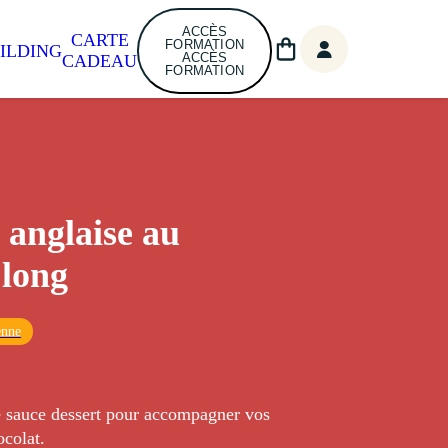
ACCÈS
CARTE
FORMATION
ILDING
ACCÈS
CADEAU
FORMATION
anglaise au
 long
enne
e sauce dessert pour accompagner vos
ocolat.