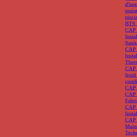
d'ins
main
pisci
BTS 
CAP 
Insta
Sanit
CAP 
Insta
Ther
CAP I
froid
condi
CAP 
CAP 
Fabri
CAP 
Insta
CAP 
Main
Tech