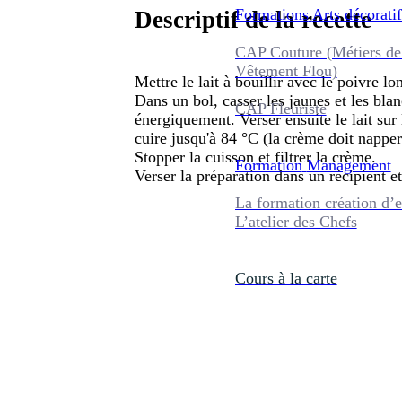
Formations
Arts décoratif
Descriptif de la recette
CAP Couture (Métiers de
Vêtement Flou)
Mettre le lait à bouillir avec le poivre l
Dans un bol, casser les jaunes et les blan
CAP Fleuriste
énergiquement. Verser ensuite le lait sur 
cuire jusqu'à 84 °C (la crème doit napper
Stopper la cuisson et filtrer la crème.
Formation
Management
Verser la préparation dans un récipient et 
La formation création d’e
L’atelier des Chefs
Cours à la carte