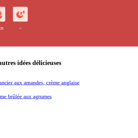
in
-
utres idées délicieuses
ancier aux amandes, crème anglaise
me brûlée aux agrumes