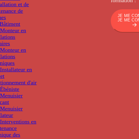
formation :
tallation et de
tenance de
JE ME CO
nes
JE ME CO
Bâtiment
Monteur en
llations
aires
Monteur en
llations
miques
nstallateur en
 et
tionnement d'air
Ébéniste
Menuisier
cant
Menuisier
llateur
Interventions en
tenance
nique des