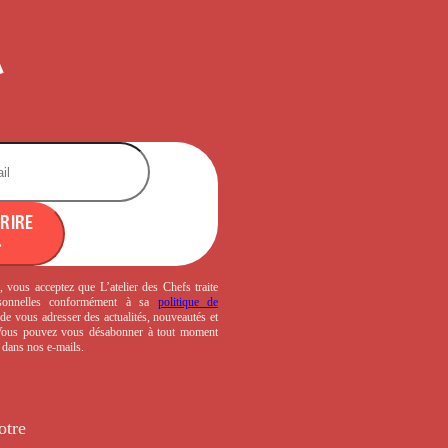
CRIRE
, vous acceptez que L’atelier des Chefs traite
sonnelles conformément à sa
politique de
de vous adresser des actualités, nouveautés et
 Vous pouvez vous désabonner à tout moment
s dans nos e-mails.
otre