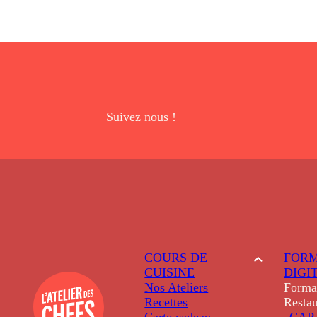
Suivez nous !
COURS DE
FORM
CUISINE
DIGI
Nos Ateliers
Forma
Recettes
Restau
Carte cadeau
CAP 