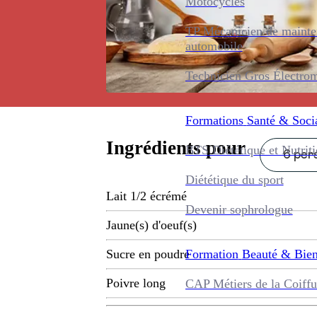
Motocycles
TP Mécanicien de maint
automobile
Technicien Gros Électro
Formations
Santé & Soci
Ingrédients pour
BTS Diététique et Nutrit
6 pers
Diététique du sport
Lait 1/2 écrémé
Devenir sophrologue
Jaune(s) d'oeuf(s)
Formation
Beauté & Bien
Sucre en poudre
Poivre long
CAP Métiers de la Coiffu