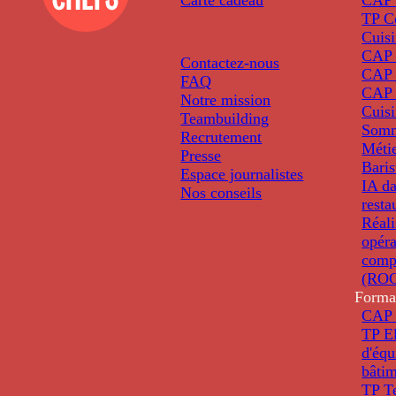
TP C
Cuis
CAP P
Contactez-nous
CAP 
FAQ
CAP 
Notre mission
Cuis
Teambuilding
Somm
Recrutement
Métie
Presse
Baris
Espace journalistes
IA da
Nos conseils
resta
Réali
opéra
comp
(ROC
Forma
CAP 
TP El
d'éq
bâti
TP T