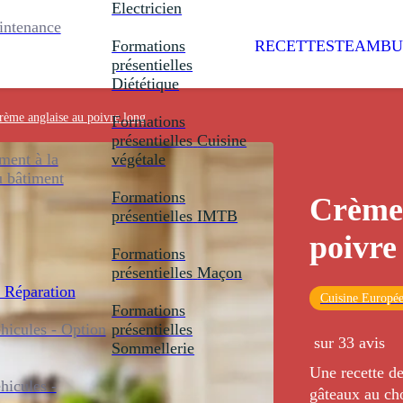
Electricien
intenance
Formations
RECETTES
TEAMBU
présentielles
Diététique
rème anglaise au poivre long
Formations
présentielles
Cuisine
ent à la
végétale
u bâtiment
Formations
Crème 
présentielles
IMTB
poivre
Formations
présentielles
Maçon
 Réparation
Cuisine Europé
Formations
icules - Option
présentielles
sur 33 avis
Sommellerie
Une recette d
icules -
gâteaux au ch